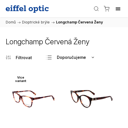
Domů
/
Dioptrické brýle
/
Longchamp Červená Ženy
Longchamp Červená Ženy
Doporučujeme
Nejlevnější
Nejdražší
Více
variant
Nejprodávanější
Abecedně