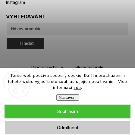
Instagram
VYHLEDÁVÁNÍ
Hledat
Dioptrické brýle
Sluneční brýle
Tento web používá soubory cookie. Dalším procházením
Sportovní brýle
Kontaktní čočky
tohoto webu vyjadřujete souhlas s jejich používáním.. Více
Roztoky a oční kapky
informací
zde
.
Nastavení
Souhlasím
Copyright 2026
eiffeloptic.cz
. Všechna práva vyhrazena.
Odmítnout
Grafický návrh vytvořil a nakódoval
Shoptak.cz