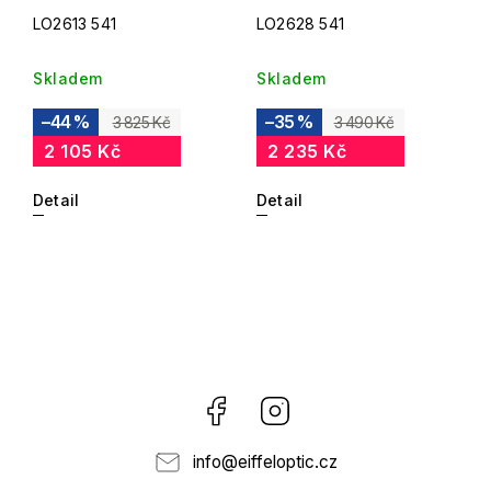
LO2613 541
LO2628 541
Skladem
Skladem
–44 %
–35 %
3 825 Kč
3 490 Kč
2 105 Kč
2 235 Kč
Detail
Detail
Facebook
Instagram
info
@
eiffeloptic.cz