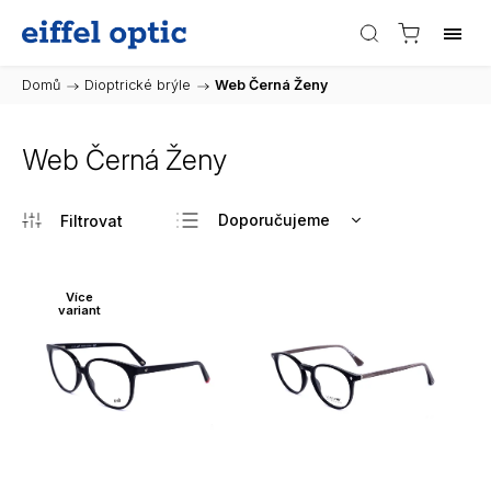
Domů
/
Dioptrické brýle
/
Web Černá Ženy
Web Černá Ženy
Doporučujeme
Nejlevnější
Nejdražší
Více
variant
Nejprodávanější
Abecedně