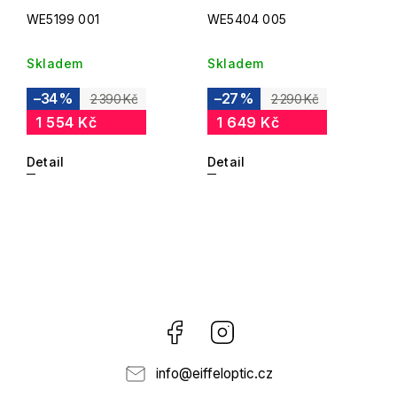
WE5199 001
WE5404 005
Skladem
Skladem
–34 %
–27 %
2 390 Kč
2 290 Kč
1 554 Kč
1 649 Kč
Detail
Detail
Facebook
Instagram
info
@
eiffeloptic.cz