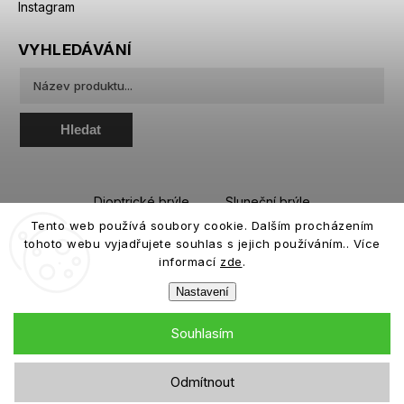
Instagram
VYHLEDÁVÁNÍ
Hledat
Dioptrické brýle
Sluneční brýle
Tento web používá soubory cookie. Dalším procházením
Sportovní brýle
Kontaktní čočky
tohoto webu vyjadřujete souhlas s jejich používáním.. Více
Roztoky a oční kapky
informací
zde
.
Nastavení
Souhlasím
Copyright 2026
eiffeloptic.cz
. Všechna práva vyhrazena.
Odmítnout
Grafický návrh vytvořil a nakódoval
Shoptak.cz