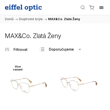
Domů
/
Dioptrické brýle
/
MAX&Co. Zlatá Ženy
MAX&Co. Zlatá Ženy
Doporučujeme
Nejlevnější
Nejdražší
Více
variant
Nejprodávanější
Abecedně