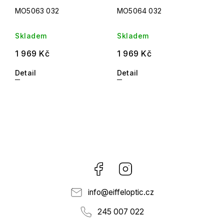
MO5063 032
MO5064 032
Skladem
Skladem
1 969 Kč
1 969 Kč
Detail
Detail
Facebook
Instagram
info
@
eiffeloptic.cz
245 007 022