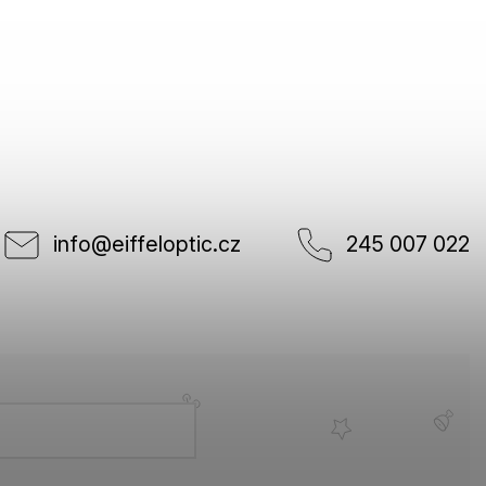
info
@
eiffeloptic.cz
245 007 022