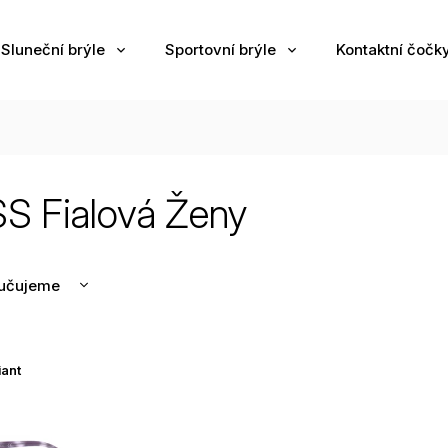
Sluneční brýle
Sportovní brýle
Kontaktní čočk
S Fialová Ženy
učujeme
nější
žší
iant
odávanější
edně