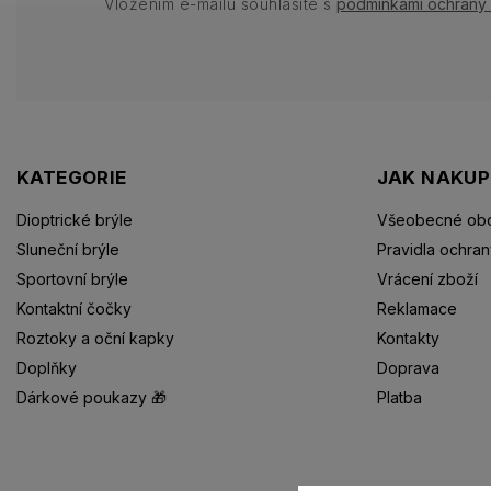
Vložením e-mailu souhlasíte s
podmínkami ochrany 
KATEGORIE
JAK NAKU
Dioptrické brýle
Všeobecné obc
Sluneční brýle
Pravidla ochran
Sportovní brýle
Vrácení zboží
Kontaktní čočky
Reklamace
Roztoky a oční kapky
Kontakty
Doplňky
Doprava
Dárkové poukazy 🎁
Platba