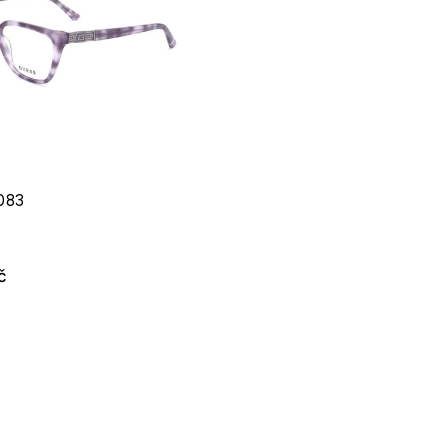
083
č