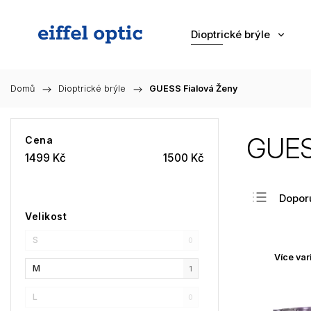
Dioptrické brýle
Domů
/
Dioptrické brýle
/
GUESS Fialová Ženy
GUES
Cena
1499
Kč
1500
Kč
Dopor
Velikost
Nejlev
S
Nejdra
0
Více var
Nejpr
M
1
Abec
L
0