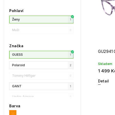
Pohlaví
Ženy
1
Muži
0
Značka
GU2941 
GUESS
1
Skladem
Polaroid
2
1 499 K
Tommy Hilfiger
0
Detail
GANT
1
Under Armour
0
Barva
Privé Revaux
0