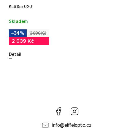
KL6155 020
Skladem
–34 %
3 090 Kč
2 039 Kč
Detail
Facebook
Instagram
info
@
eiffeloptic.cz