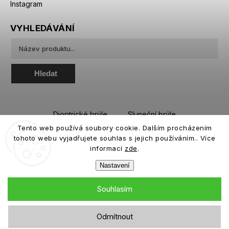
Instagram
VYHLEDÁVÁNÍ
Hledat
Dioptrické brýle
Sluneční brýle
Tento web používá soubory cookie. Dalším procházením
Sportovní brýle
Kontaktní čočky
tohoto webu vyjadřujete souhlas s jejich používáním.. Více
Roztoky a oční kapky
informací
zde
.
Nastavení
Souhlasím
Copyright 2026
eiffeloptic.cz
. Všechna práva vyhrazena.
Odmítnout
Grafický návrh vytvořil a nakódoval
Shoptak.cz