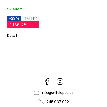
Skladem
–33 %
1 769 Kč
1 168 Kč
Detail
Facebook
Instagram
info
@
eiffeloptic.cz
245 007 022