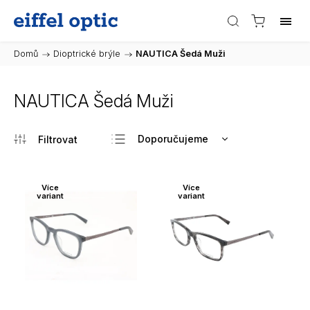
Domů
/
Dioptrické brýle
/
NAUTICA Šedá Muži
NAUTICA Šedá Muži
Doporučujeme
Nejlevnější
Nejdražší
Více
Více
variant
variant
Nejprodávanější
Abecedně