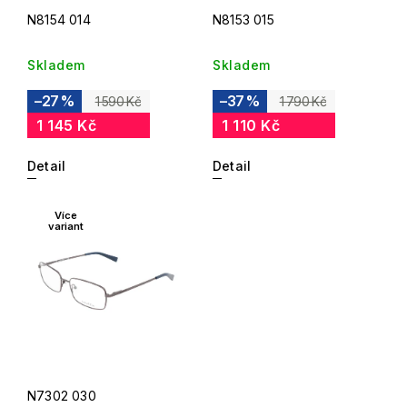
N8154 014
N8153 015
Skladem
Skladem
–27 %
–37 %
1 590 Kč
1 790 Kč
1 145 Kč
1 110 Kč
Detail
Detail
Více
variant
N7302 030