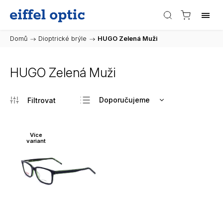
Domů
/
Dioptrické brýle
/
HUGO Zelená Muži
HUGO Zelená Muži
Doporučujeme
Nejlevnější
Nejdražší
Více
variant
Nejprodávanější
Abecedně