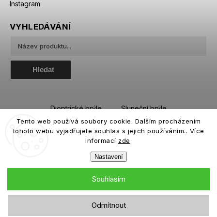
Instagram
VYHLEDÁVÁNÍ
Hledat
Dioptrické brýle
Sluneční brýle
Tento web používá soubory cookie. Dalším procházením
Sportovní brýle
Kontaktní čočky
tohoto webu vyjadřujete souhlas s jejich používáním.. Více
Roztoky a oční kapky
informací
zde
.
Nastavení
Souhlasím
Copyright 2026
eiffeloptic.cz
. Všechna práva vyhrazena.
Odmítnout
Grafický návrh vytvořil a nakódoval
Shoptak.cz