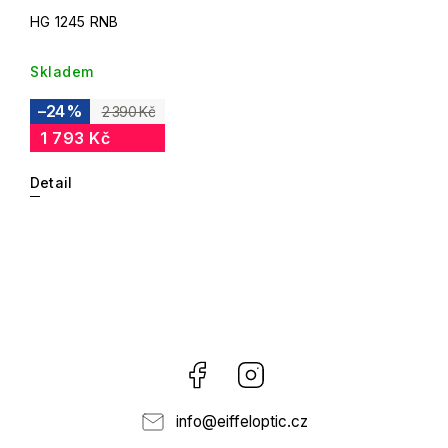
HG 1245 RNB
Skladem
–24 %
2 390 Kč
1 793 Kč
Detail
Facebook
Instagram
info
@
eiffeloptic.cz