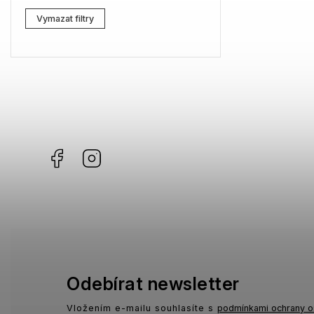
Lacoste
0
Vymazat filtry
Kenzo
0
Carrera
0
G-Star RAW
3
Jil Sander
0
Facebook
Instagram
Marc Jacobs
1
Missoni
0
Moschino
0
Zadig & Voltaire
0
MICHAEL KORS
1
Odebírat newsletter
David Beckham
0
Vložením e-mailu souhlasíte s
podmínkami ochrany o