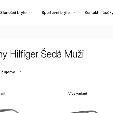
Sluneční brýle
Sportovní brýle
Kontaktní čočk
 Hilfiger Šedá Muži
učujeme
nější
žší
iant
Více variant
odávanější
edně