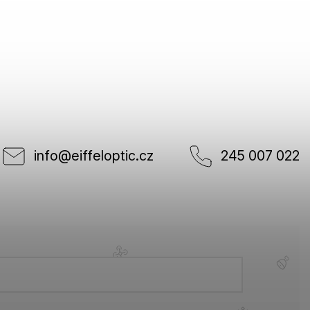
info
@
eiffeloptic.cz
245 007 022