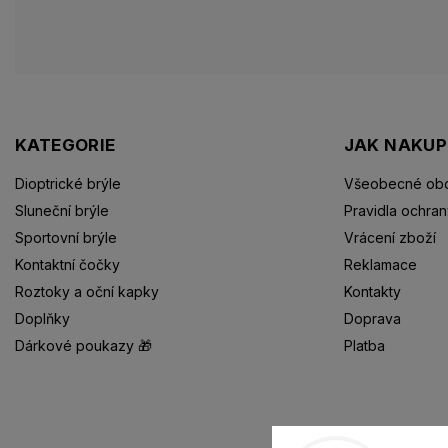
KATEGORIE
JAK NAKU
Dioptrické brýle
Všeobecné obc
Sluneční brýle
Pravidla ochran
Sportovní brýle
Vrácení zboží
Kontaktní čočky
Reklamace
Roztoky a oční kapky
Kontakty
Doplňky
Doprava
Dárkové poukazy 🎁
Platba
Dioptrické brýle