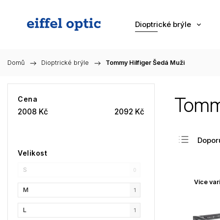
Dioptrické brýle
Domů
/
Dioptrické brýle
/
Tommy Hilfiger Šedá Muži
Tommy
Cena
2008
Kč
2092
Kč
Dopor
Velikost
Nejlev
S
Nejdra
0
Více var
Nejpr
M
1
Abec
L
1