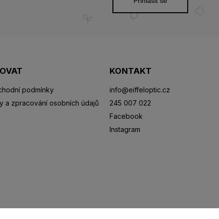
Přihlásit se
POVAT
KONTAKT
hodní podmínky
info
@
eiffeloptic.cz
y a zpracování osobních údajů
245 007 022
Facebook
Instagram
Sluneční brýle
Sportovní brýle
Kontaktní čočky
R