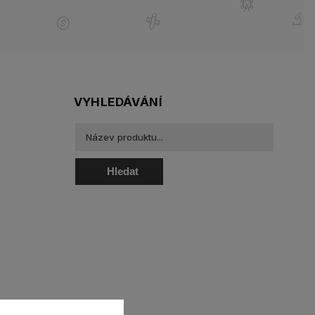
VYHLEDÁVÁNÍ
Hledat
oztoky a oční kapky