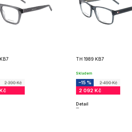
 KB7
TH 1989 KB7
Skladem
–15 %
2 390 Kč
2 490 Kč
 Kč
2 092 Kč
Detail