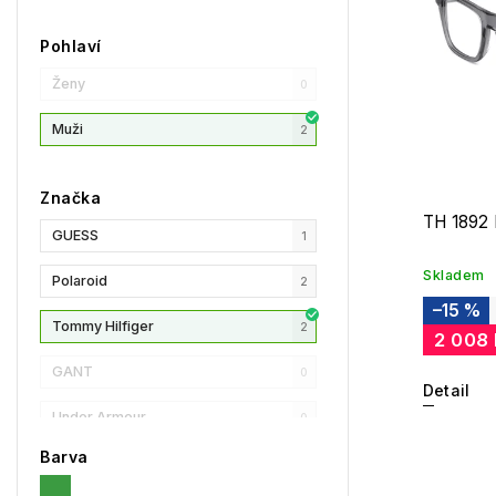
Pohlaví
Ženy
0
Muži
2
Značka
TH 1892
GUESS
1
Skladem
Polaroid
2
–15 %
Tommy Hilfiger
2
2 008
GANT
0
Detail
Under Armour
0
Barva
Privé Revaux
0