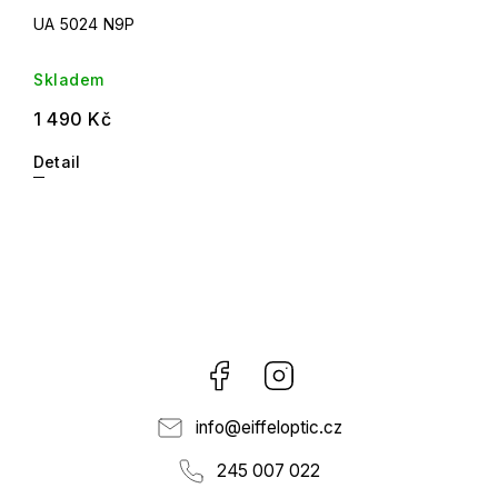
UA 5024 N9P
Skladem
1 490 Kč
Detail
Facebook
Instagram
info
@
eiffeloptic.cz
245 007 022