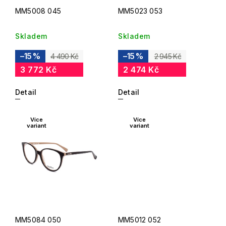
MM5008 045
MM5023 053
Skladem
Skladem
–15 %
–15 %
4 490 Kč
2 945 Kč
3 772 Kč
2 474 Kč
Detail
Detail
Více
Více
variant
variant
MM5084 050
MM5012 052