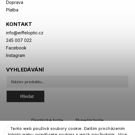
Doprava
Platba
KONTAKT
info
@
eiffeloptic.cz
245 007 022
Facebook
Instagram
VYHLEDÁVÁNÍ
Hledat
Dioptrické brýle
Sluneční brýle
Tento web používá soubory cookie. Dalším procházením
Sportovní brýle
Kontaktní čočky
tohoto webu vyjadřujete souhlas s jejich používáním.. Více