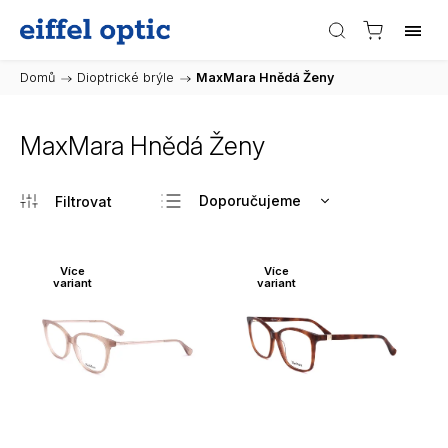
Domů
/
Dioptrické brýle
/
MaxMara Hnědá Ženy
MaxMara Hnědá Ženy
Doporučujeme
Nejlevnější
Nejdražší
Více
Více
variant
variant
Nejprodávanější
Abecedně