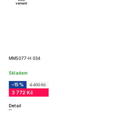
variant
MM5077-H 034
Skladem
–15 %
4 490 Kč
3 772 Kč
Detail