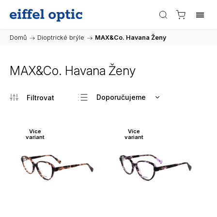
Domů
/
Dioptrické brýle
/
MAX&Co. Havana Ženy
MAX&Co. Havana Ženy
Doporučujeme
Nejlevnější
Nejdražší
Více
Více
variant
variant
Nejprodávanější
Abecedně