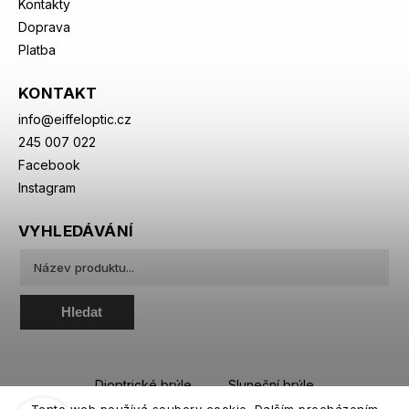
Kontakty
Doprava
Platba
KONTAKT
info
@
eiffeloptic.cz
245 007 022
Facebook
Instagram
VYHLEDÁVÁNÍ
Hledat
Dioptrické brýle
Sluneční brýle