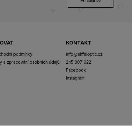
Přihlásit se
POVAT
KONTAKT
hodní podmínky
info
@
eiffeloptic.cz
y a zpracování osobních údajů
245 007 022
Facebook
Instagram
Sluneční brýle
Sportovní brýle
Kontaktní čočky
R