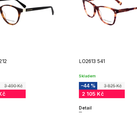
212
LO2613 541
Skladem
–44 %
3 490 Kč
3 825 Kč
Kč
2 105 Kč
Detail