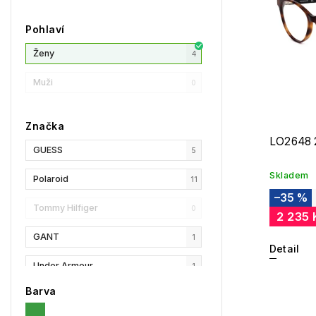
Pohlaví
Ženy
4
Muži
0
Značka
LO2648 
GUESS
5
Skladem
Polaroid
11
–35 %
Tommy Hilfiger
0
2 235 
GANT
1
Detail
Under Armour
1
Barva
Privé Revaux
0