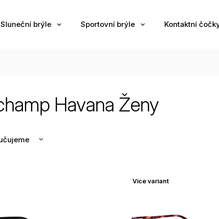
Sluneční brýle
Sportovní brýle
Kontaktní čočk
champ Havana Ženy
učujeme
nější
žší
Více variant
odávanější
edně