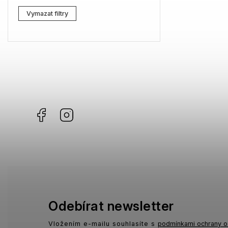
Lacoste
1
Vymazat filtry
Kenzo
0
Carrera
0
G-Star RAW
2
Jil Sander
0
Facebook
Instagram
Marc Jacobs
4
Missoni
3
Moschino
1
Zadig & Voltaire
1
MICHAEL KORS
0
Odebírat newsletter
David Beckham
0
Vložením e-mailu souhlasíte s
podmínkami ochrany o