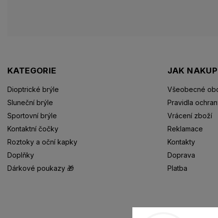
KATEGORIE
JAK NAKU
Dioptrické brýle
Všeobecné obc
Sluneční brýle
Pravidla ochran
Sportovní brýle
Vrácení zboží
Kontaktní čočky
Reklamace
Roztoky a oční kapky
Kontakty
Doplňky
Doprava
Dárkové poukazy 🎁
Platba
Dioptrické brýle