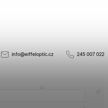
info
@
eiffeloptic.cz
245 007 022