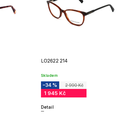
LO2622 214
Skladem
–34 %
2 990 Kč
1 945 Kč
Detail