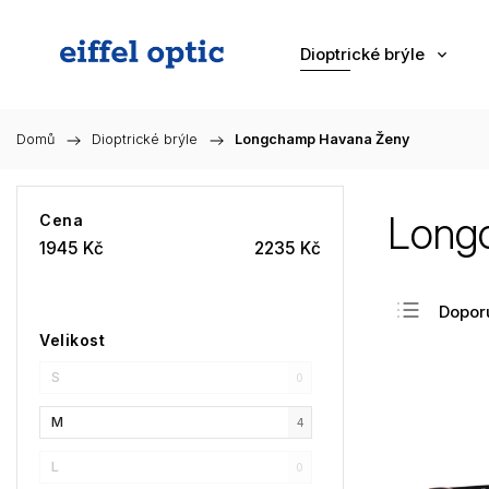
Dioptrické brýle
Domů
/
Dioptrické brýle
/
Longchamp Havana Ženy
Long
Cena
1945
Kč
2235
Kč
Dopor
Velikost
Nejlev
S
Nejdra
0
Nejpr
M
4
Abec
L
0