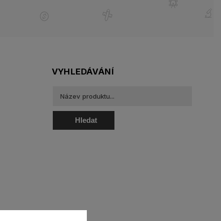
VYHLEDÁVÁNÍ
Hledat
oztoky a oční kapky