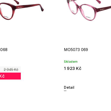
 068
MO5073 069
Skladem
1 923 Kč
2 945 Kč
 Kč
Detail