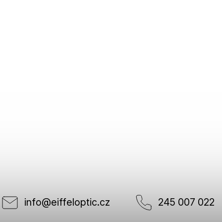
info
@
eiffeloptic.cz
245 007 022