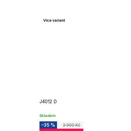
Více variant
J4012 D
Skladem
–35 %
3 900 Kč