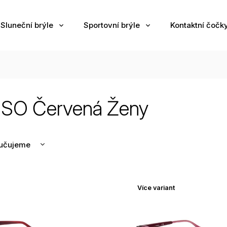
Sluneční brýle
Sportovní brýle
Kontaktní čočk
SO Červená Ženy
učujeme
nější
žší
Více variant
odávanější
edně