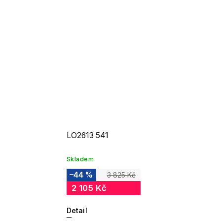
LO2613 541
Skladem
–44 %
3 825 Kč
2 105 Kč
Detail