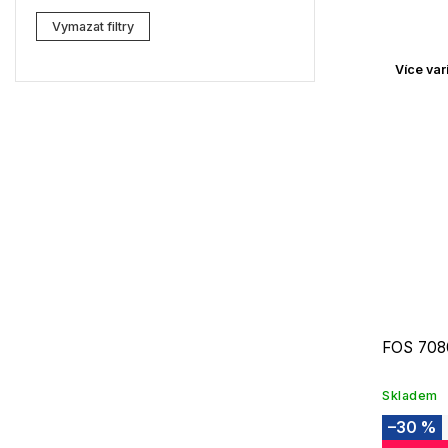
Lacoste
0
Vymazat filtry
Kenzo
0
Více var
Carrera
0
G-Star RAW
2
Jil Sander
1
Marc Jacobs
0
Missoni
2
Moschino
0
Zadig & Voltaire
0
FOS 708
MICHAEL KORS
0
Skladem
David Beckham
0
–30 %