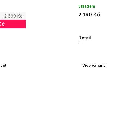
Skladem
2 190 Kč
2 690 Kč
Kč
Detail
iant
Více variant