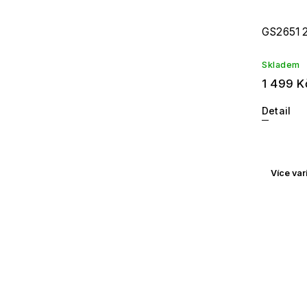
GS2651 
Skladem
1 499 K
Detail
Více var