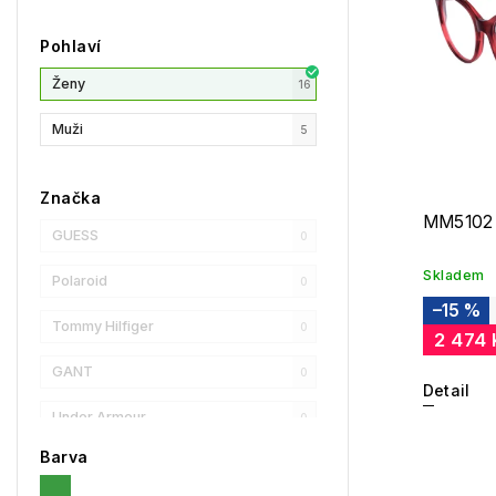
Pohlaví
Ženy
16
Muži
5
Značka
MM5102
GUESS
0
Skladem
Polaroid
0
–15 %
Tommy Hilfiger
0
2 474
GANT
0
Detail
Under Armour
0
Barva
Privé Revaux
0