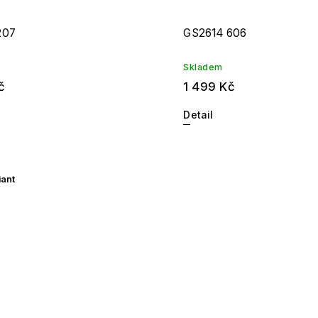
207
GS2614 606
Skladem
č
1 499 Kč
Detail
iant