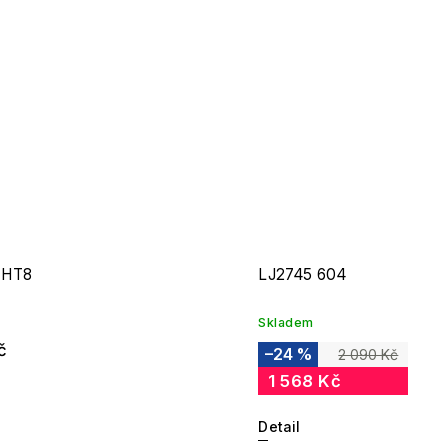
 HT8
LJ2745 604
Skladem
č
–24 %
2 090 Kč
1 568 Kč
Detail