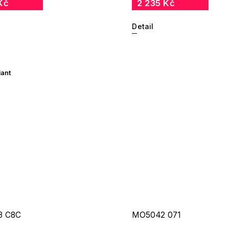
Kč
2 235 Kč
Detail
iant
8 C8C
MO5042 071