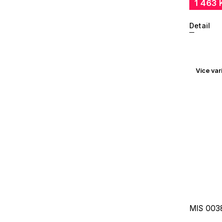
1 463 
Detail
Více var
MIS 003