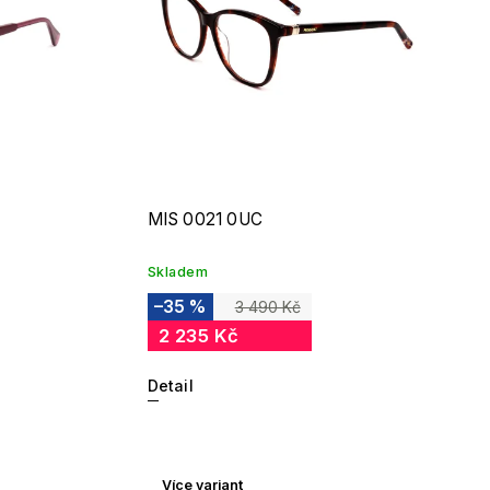
MIS 0021 0UC
Skladem
–35 %
3 490 Kč
2 235 Kč
Detail
Více variant