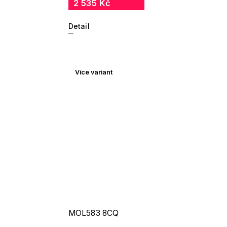
2 535 Kč
Detail
Více variant
MOL583 8CQ