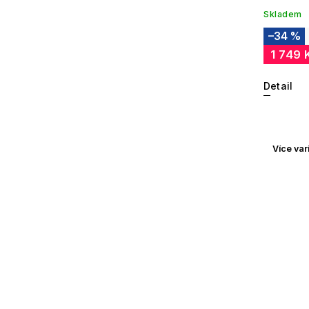
Skladem
–34 %
1 749 
Detail
Více var