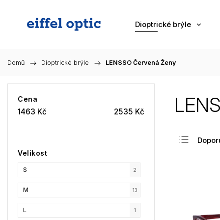
Dioptrické brýle
Domů
/
Dioptrické brýle
/
LENSSO Červená Ženy
LENS
Cena
1463
Kč
2535
Kč
Dopor
Velikost
Nejlev
S
Nejdra
2
Nejpr
M
13
Abec
L
1