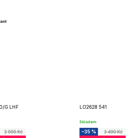
iant
0/G LHF
LO2628 541
Skladem
–35 %
2 090 Kč
3 490 Kč