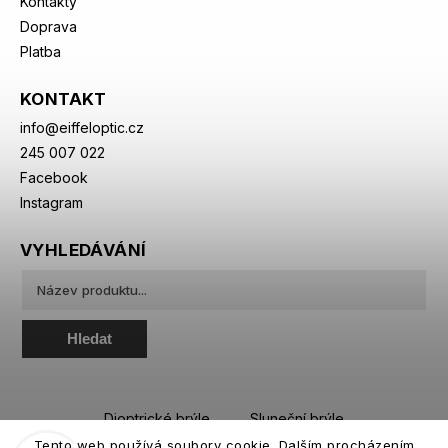
Kontakty
Doprava
Platba
KONTAKT
info
@
eiffeloptic.cz
245 007 022
Facebook
Instagram
VYHLEDÁVÁNÍ
Hledat
Dioptrické brýle
Sluneční brýle
Tento web používá soubory cookie. Dalším procházením