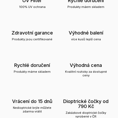
UV Filter
Rychlé doručení
100% UV ochrana
Produkty máem skladem
Zdravotní garance
Výhodné balení
Produkty jsou certifikované
více kusů lepší cena
Rychlé doručení
Výhodná cena
Produkty máme skladem
Kvalitní roztoky za dostupné
ceny
Vrácení do 15 dnů
Dioptrické čočky od
790 Kč
Nedioptrické brýle můžete
zdarma vrátit
Zakázkové dioptrické čočky
vyrobené v ČR