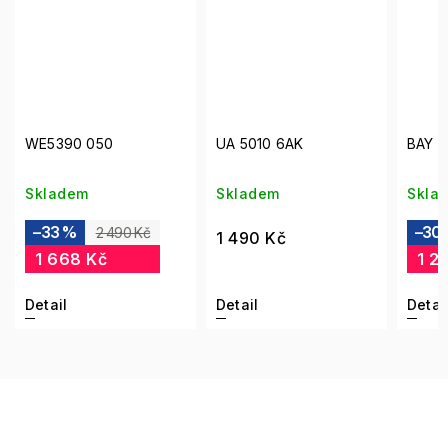
WE5390 050
UA 5010 6AK
BAY P
Skladem
Skladem
Skla
–33 %
–30
2 490 Kč
1 490 Kč
1 668 Kč
1 2
Detail
Detail
Detai