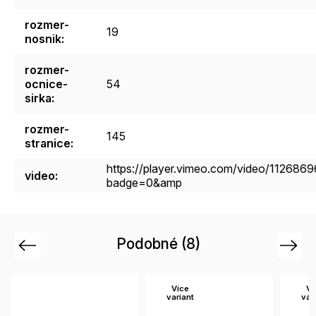
rozmer-
19
nosnik
:
rozmer-
ocnice-
54
sirka
:
rozmer-
145
stranice
:
https://player.vimeo.com/video/112686
video
:
badge=0&amp
Podobné (8)
Previous
Next
Více
Ví
variant
var