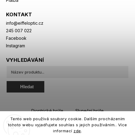
Platba
KONTAKT
info
@
eiffeloptic.cz
245 007 022
Facebook
Instagram
VYHLEDÁVÁNÍ
Hledat
Dioptrické brýle
Sluneční brýle
Tento web používá soubory cookie. Dalším procházením
Sportovní brýle
Kontaktní čočky
tohoto webu vyjadřujete souhlas s jejich používáním.. Více
Roztoky a oční kapky
informací
zde
.