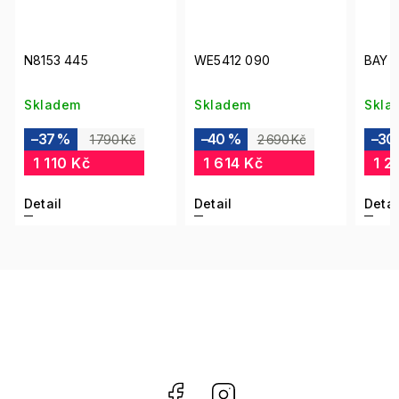
N8153 445
WE5412 090
BAY P
Skladem
Skladem
Skla
–37 %
–40 %
–30
1 790 Kč
2 690 Kč
1 110 Kč
1 614 Kč
1 2
Detail
Detail
Detai
Facebook
Instagram