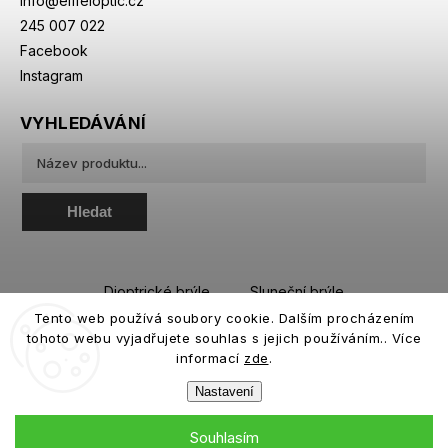
info
@
eiffeloptic.cz
245 007 022
Facebook
Instagram
VYHLEDÁVÁNÍ
Hledat
Dioptrické brýle
Sluneční brýle
Tento web používá soubory cookie. Dalším procházením
Sportovní brýle
Kontaktní čočky
tohoto webu vyjadřujete souhlas s jejich používáním.. Více
Roztoky a oční kapky
informací
zde
.
Nastavení
Souhlasím