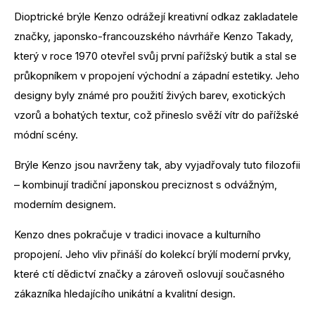
Dioptrické brýle Kenzo odrážejí kreativní odkaz zakladatele
značky, japonsko-francouzského návrháře Kenzo Takady,
který v roce 1970 otevřel svůj první pařížský butik a stal se
průkopníkem v propojení východní a západní estetiky. Jeho
designy byly známé pro použití živých barev, exotických
vzorů a bohatých textur, což přineslo svěží vítr do pařížské
módní scény.
Brýle Kenzo jsou navrženy tak, aby vyjadřovaly tuto filozofii
– kombinují tradiční japonskou preciznost s odvážným,
moderním designem.
Kenzo dnes pokračuje v tradici inovace a kulturního
propojení. Jeho vliv přináší do kolekcí brýlí moderní prvky,
které ctí dědictví značky a zároveň oslovují současného
zákazníka hledajícího unikátní a kvalitní design.