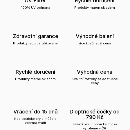
UV Filter
Rychlé doručení
100% UV ochrana
Produkty máem skladem
Zdravotní garance
Výhodné balení
Produkty jsou certifikované
více kusů lepší cena
Rychlé doručení
Výhodná cena
Produkty máme skladem
Kvalitní roztoky za dostupné
ceny
Vrácení do 15 dnů
Dioptrické čočky od
790 Kč
Nedioptrické brýle můžete
zdarma vrátit
Zakázkové dioptrické čočky
vyrobené v ČR