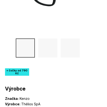
+ čočky od 790
Kč
Výrobce
Značka:
Kenzo
Výrobce:
Thélios SpA