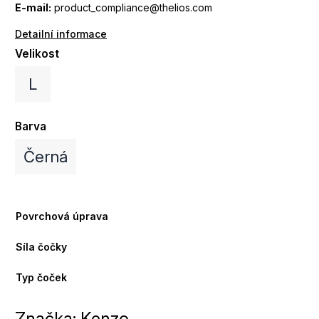
E-mail:
product_compliance@thelios.com
Detailní informace
Velikost
L
Barva
Černá
Povrchová úprava
Síla čočky
Typ čoček
Značka:
Kenzo