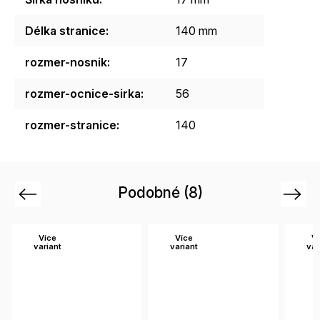
Délka stranice
:
140 mm
rozmer-nosnik
:
17
rozmer-ocnice-sirka
:
56
rozmer-stranice
:
140
Podobné (8)
Previous
Next
Více
Více
Ví
variant
variant
var