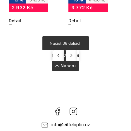
2 932 Kč
3 772 Kč
Detail
Detail
Načíst 36 dalších
1
2
9
Nahoru
Facebook
Instagram
info
@
eiffeloptic.cz