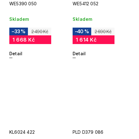
WE5390 050
WE5412 052
Skladem
Skladem
–33 %
–40 %
2 490 Kč
2 690 Kč
1 668 Kč
1 614 Kč
Detail
Detail
KL6024 422
PLD D379 086