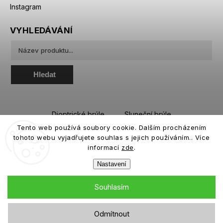
Instagram
VYHLEDÁVÁNÍ
Hledat
Dioptrické brýle
Sluneční brýle
Tento web používá soubory cookie. Dalším procházením
Sportovní brýle
Kontaktní čočky
tohoto webu vyjadřujete souhlas s jejich používáním.. Více
Roztoky a oční kapky
informací
zde
.
Nastavení
Souhlasím
Copyright 2026
eiffeloptic.cz
. Všechna práva vyhrazena.
Odmítnout
Grafický návrh vytvořil a nakódoval
Shoptak.cz