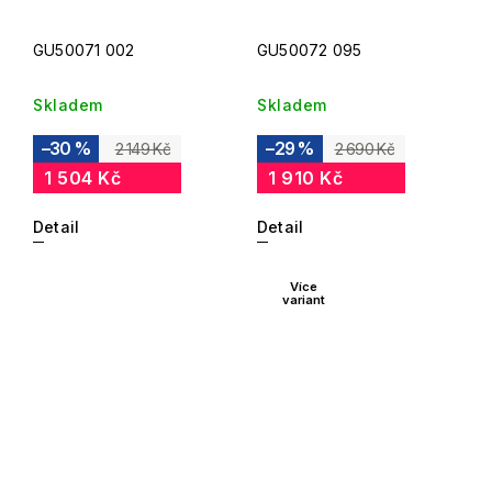
GU50071 002
GU50072 095
Skladem
Skladem
–30 %
–29 %
2 149 Kč
2 690 Kč
1 504 Kč
1 910 Kč
Detail
Detail
Více
variant