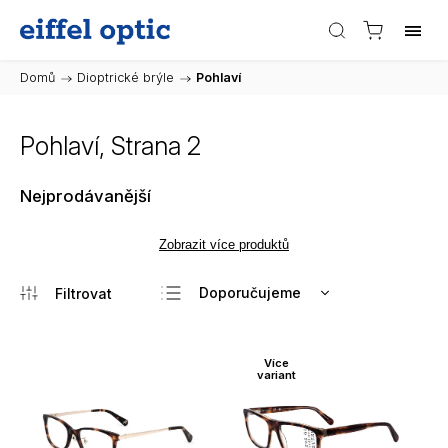
Domů
/
Dioptrické brýle
/
Pohlaví
Pohlaví
, Strana 2
Nejprodávanější
Zobrazit více produktů
Doporučujeme
Nejlevnější
Nejdražší
Více
variant
Nejprodávanější
Abecedně