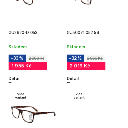
GU2920-D 053
GU50071 052 54
Skladem
Skladem
–33 %
–32 %
2 960 Kč
2 969 Kč
1 955 Kč
2 019 Kč
Detail
Detail
Více
Více
variant
variant