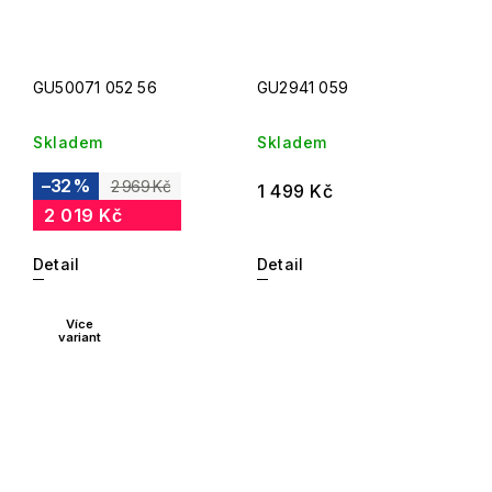
GU50071 052 56
GU2941 059
Skladem
Skladem
–32 %
2 969 Kč
1 499 Kč
2 019 Kč
Detail
Detail
Více
variant