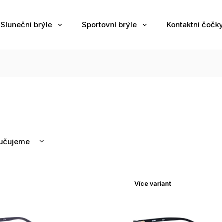
Sluneční brýle
Sportovní brýle
Kontaktní čočk
učujeme
nější
žší
Více variant
odávanější
edně