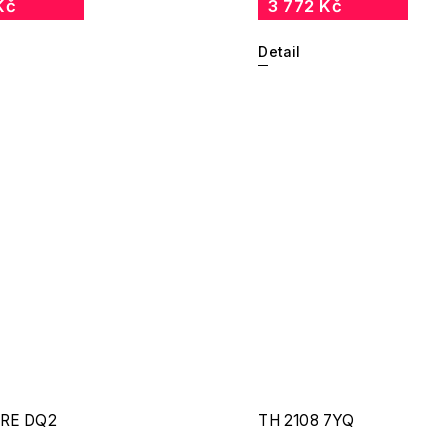
Kč
3 772 Kč
Detail
/RE DQ2
TH 2108 7YQ