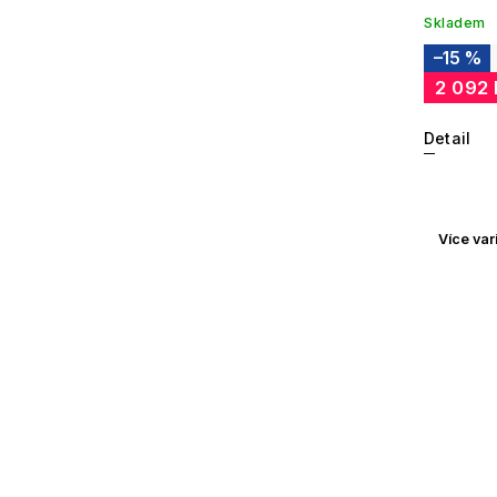
Skladem
–15 %
2 092
Detail
Více var