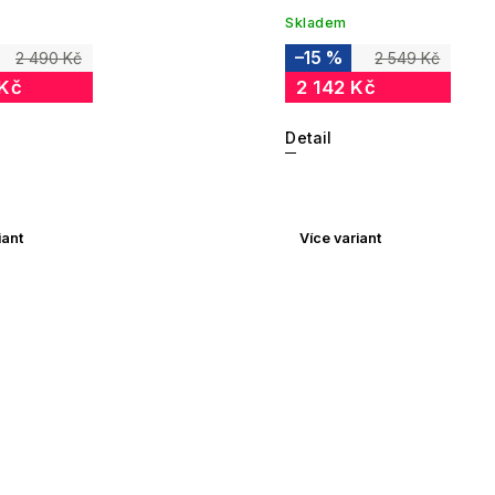
Skladem
–15 %
2 490 Kč
2 549 Kč
 Kč
2 142 Kč
Detail
iant
Více variant