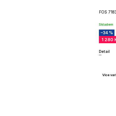
FOS 718
Skladem
–34 %
1 280 
Detail
Více var