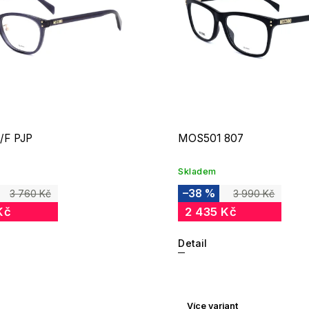
/F PJP
MOS501 807
Skladem
–38 %
3 760 Kč
3 990 Kč
Kč
2 435 Kč
Detail
Více variant