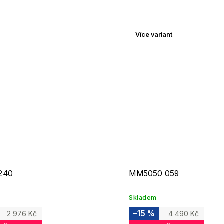
Více variant
240
MM5050 059
Skladem
–15 %
2 976 Kč
4 490 Kč