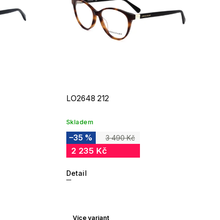
LO2648 212
Skladem
–35 %
3 490 Kč
2 235 Kč
Detail
Více variant