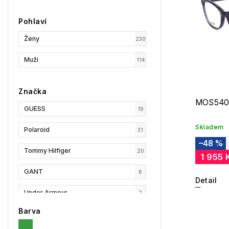
Pohlaví
Ženy
230
Muži
114
Značka
MOS540
GUESS
19
Skladem
Polaroid
31
–48 %
Tommy Hilfiger
20
1 955 
GANT
6
Detail
Under Armour
7
Barva
Privé Revaux
3