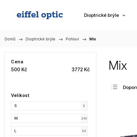
Dioptrické brýle
Domů
/
Dioptrické brýle
/
Pohlaví
/
Mix
Mix
Cena
500
Kč
3772
Kč
Dopor
Velikost
Nejlev
S
Nejdra
9
Nejpr
M
240
Abec
L
64