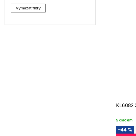
Lacoste
3
Vymazat filtry
Kenzo
6
Carrera
6
G-Star RAW
12
Jil Sander
11
Marc Jacobs
8
Missoni
7
Moschino
3
Zadig & Voltaire
2
KL6082 
MICHAEL KORS
2
Skladem
David Beckham
1
–44 %