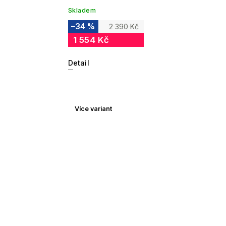
Skladem
–34 %
2 390 Kč
1 554 Kč
Detail
Více variant