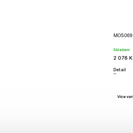
MO5069
Skladem
2 078 K
Detail
Více var