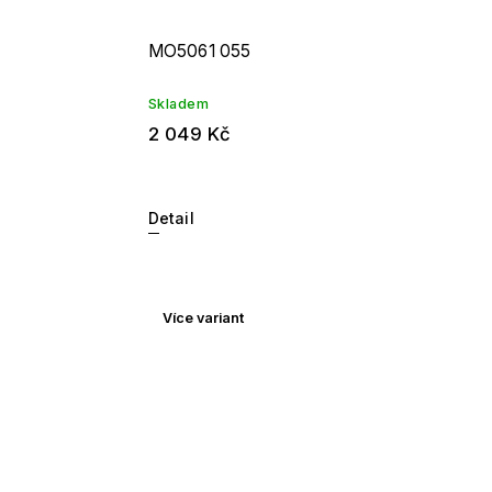
MO5061 055
Skladem
2 049 Kč
Detail
Více variant