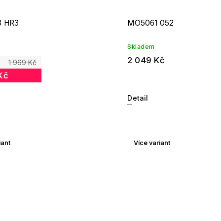
3 HR3
MO5061 052
Skladem
2 049 Kč
1 969 Kč
Kč
Detail
iant
Více variant