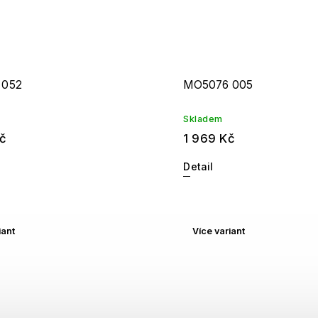
 052
MO5076 005
Skladem
č
1 969 Kč
Detail
iant
Více variant