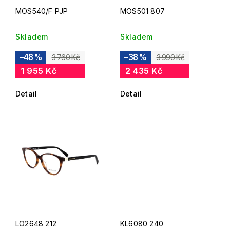
MOS540/F PJP
MOS501 807
Skladem
Skladem
–48 %
–38 %
3 760 Kč
3 990 Kč
1 955 Kč
2 435 Kč
Detail
Detail
LO2648 212
KL6080 240