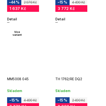
–44 %
–15 %
2 976 Kč
4 490 Kč
1 637 Kč
3 772 Kč
Detail
Detail
Více
variant
MM5008 045
TH 1762/RE DQ2
Skladem
Skladem
–15 %
–15 %
4 490 Kč
2 490 Kč