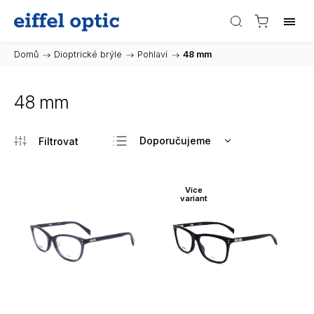
Domů
/
Dioptrické brýle
/
Pohlaví
/
48 mm
48 mm
Doporučujeme
Nejlevnější
Nejdražší
Více
variant
Nejprodávanější
Abecedně