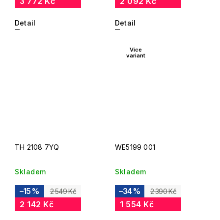
3 772 Kč
2 092 Kč
Detail
Detail
Více
variant
TH 2108 7YQ
WE5199 001
Skladem
Skladem
–15 %
–34 %
2 549 Kč
2 390 Kč
2 142 Kč
1 554 Kč