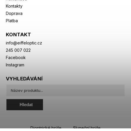
Kontakty
Doprava
Platba
KONTAKT
info
@
eiffeloptic.cz
245 007 022
Facebook
Instagram
VYHLEDÁVÁNÍ
Hledat
Dioptrické brýle
Sluneční brýle