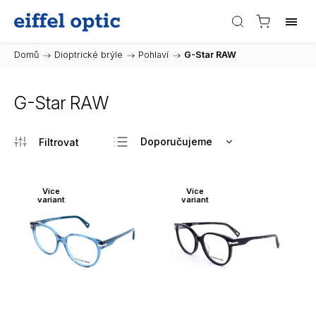
Domů
/
Dioptrické brýle
/
Pohlaví
/
G-Star RAW
G-Star RAW
Doporučujeme
Nejlevnější
Nejdražší
Více
Více
variant
variant
Nejprodávanější
Abecedně