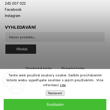
245 007 022
Facebook
Instagram
VYHLEDÁVÁNÍ
Hledat
Dioptrické brýle
Sluneční brýle
Tento web používá soubory cookie. Dalším procházením
Sportovní brýle
Kontaktní čočky
tohoto webu vyjadřujete souhlas s jejich používáním.. Více
Roztoky a oční kapky
informací
zde
.
Nastavení
Souhlasím