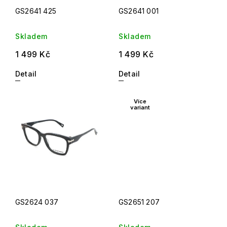
GS2641 425
GS2641 001
Skladem
Skladem
1 499 Kč
1 499 Kč
Detail
Detail
Více
variant
GS2624 037
GS2651 207