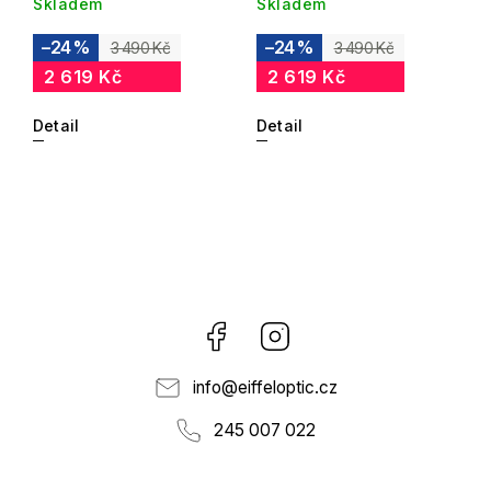
Skladem
Skladem
–24 %
–24 %
3 490 Kč
3 490 Kč
2 619 Kč
2 619 Kč
Detail
Detail
Facebook
Instagram
info
@
eiffeloptic.cz
245 007 022