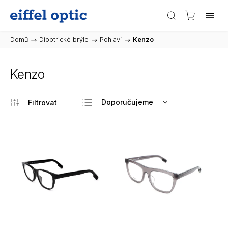
Domů
/
Dioptrické brýle
/
Pohlaví
/
Kenzo
Kenzo
Doporučujeme
Nejlevnější
Nejdražší
Nejprodávanější
Abecedně