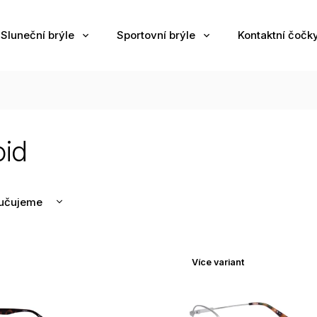
Sluneční brýle
Sportovní brýle
Kontaktní čočk
oid
učujeme
nější
žší
Více variant
odávanější
edně