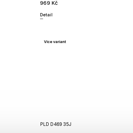
969 Kč
Detail
Více variant
PLD D469 35J