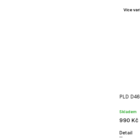
Více var
PLD D46
Skladem
990 Kč
Detail