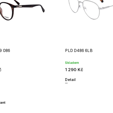
9 086
PLD D486 6LB
Skladem
č
1 290 Kč
Detail
iant