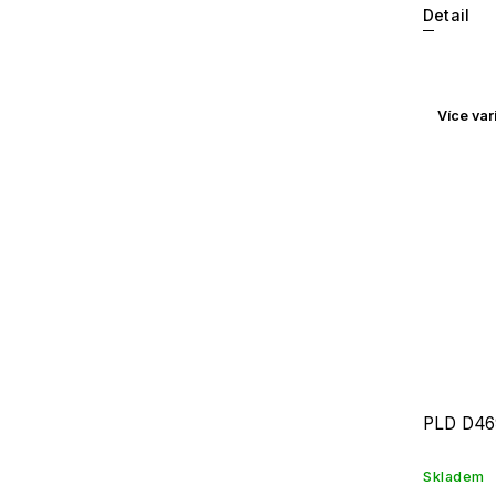
Detail
Více var
PLD D46
Skladem