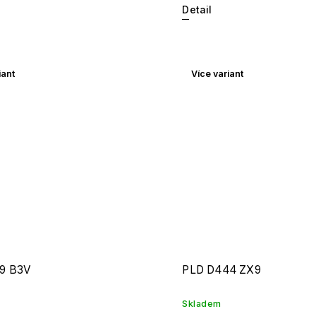
Detail
iant
Více variant
9 B3V
PLD D444 ZX9
Skladem