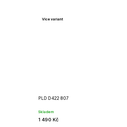
Více variant
PLD D422 807
Skladem
1 490 Kč