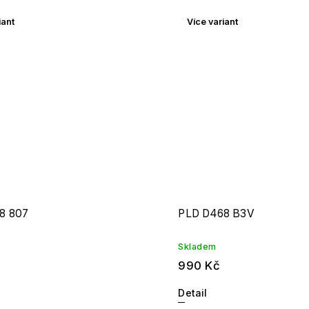
iant
Více variant
8 807
PLD D468 B3V
Skladem
990 Kč
Detail