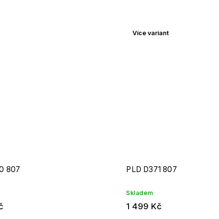
Více variant
0 807
PLD D371 807
Skladem
č
1 499 Kč