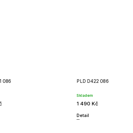
1 086
PLD D422 086
Skladem
č
1 490 Kč
Detail