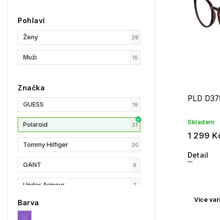
Pohlaví
Ženy
28
Muži
10
Značka
PLD D37
GUESS
19
Skladem
Polaroid
31
1 299 K
Tommy Hilfiger
20
Detail
GANT
6
Under Armour
7
Více var
Barva
Privé Revaux
3