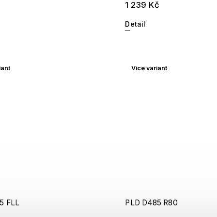
1 239 Kč
Detail
iant
Více variant
5 FLL
PLD D485 R80