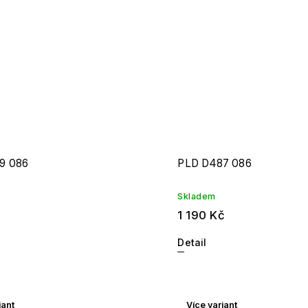
9 086
PLD D487 086
Skladem
1 190 Kč
Detail
iant
Více variant