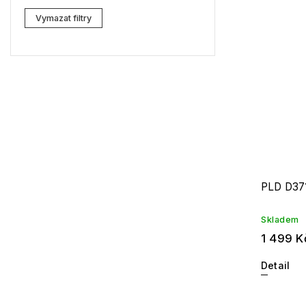
Lacoste
3
Vymazat filtry
Kenzo
6
Carrera
6
G-Star RAW
12
Jil Sander
11
Marc Jacobs
8
Missoni
7
PLD D37
Moschino
3
Skladem
Zadig & Voltaire
2
1 499 K
MICHAEL KORS
2
Detail
David Beckham
1