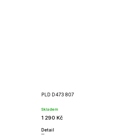
PLD D473 807
Skladem
1 290 Kč
Detail