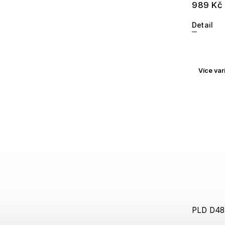
989 Kč
Detail
Více var
PLD D48