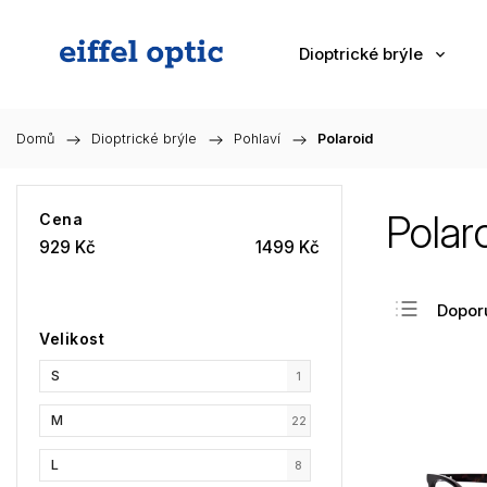
Dioptrické brýle
Domů
/
Dioptrické brýle
/
Pohlaví
/
Polaroid
Polar
Cena
929
Kč
1499
Kč
Dopor
Velikost
Nejlev
S
Nejdra
1
Nejpr
M
22
Abec
L
8