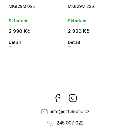
MK829M 025
MK829M 226
Skladem
Skladem
2 990 Kč
2 990 Kč
Detail
Detail
Facebook
Instagram
info
@
eiffeloptic.cz
245 007 022