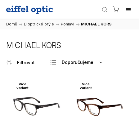
Domů
/
Dioptrické brýle
/
Pohlaví
/
MICHAEL KORS
MICHAEL KORS
Doporučujeme
Nejlevnější
Nejdražší
Více
Více
variant
variant
Nejprodávanější
Abecedně