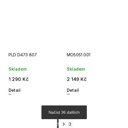
PLD D473 807
MO5051 001
Skladem
Skladem
1 290 Kč
2 149 Kč
Detail
Detail
Načíst 36 dalších
1
3