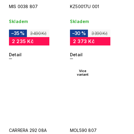
MIS 0038 807
KZ50017U 001
Skladem
Skladem
–35 %
–30 %
3 490 Kč
3 390 Kč
2 235 Kč
2 373 Kč
Detail
Detail
Více
variant
CARRERA 292 08A
MOL590 807