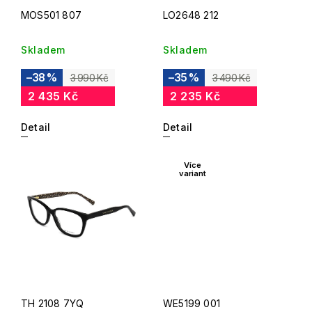
MOS501 807
LO2648 212
Skladem
Skladem
–38 %
–35 %
3 990 Kč
3 490 Kč
2 435 Kč
2 235 Kč
Detail
Detail
Více
variant
TH 2108 7YQ
WE5199 001