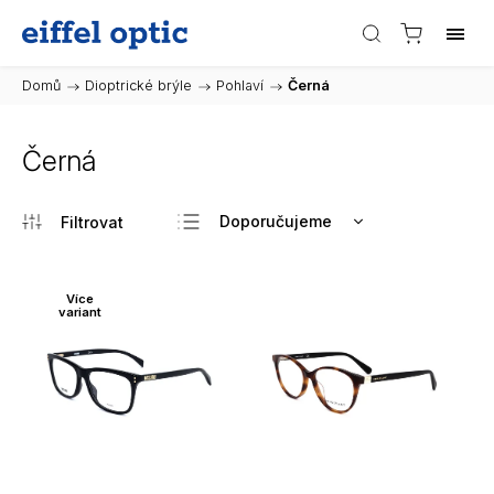
Domů
/
Dioptrické brýle
/
Pohlaví
/
Černá
Černá
Doporučujeme
Nejlevnější
Nejdražší
Více
variant
Nejprodávanější
Abecedně