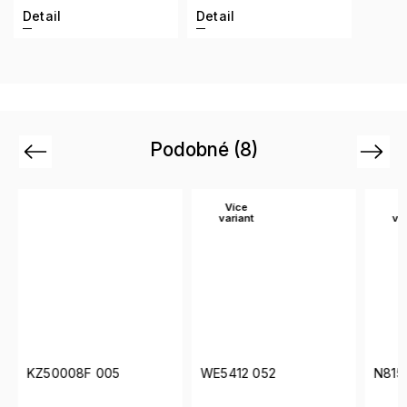
Detail
Detail
Podobné (8)
Previous
Next
Více
Ví
variant
var
KZ50008F 005
WE5412 052
N8153