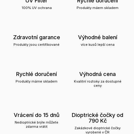
UV Filter
Rychlé doručení
100% UV ochrana
Produkty máem skladem
Zdravotní garance
Výhodné balení
Produkty jsou certifikované
více kusů lepší cena
Rychlé doručení
Výhodná cena
Produkty máme skladem
Kvalitní roztoky za dostupné
ceny
Vrácení do 15 dnů
Dioptrické čočky od
790 Kč
Nedioptrické brýle můžete
zdarma vrátit
Zakázkové dioptrické čočky
vyrobené v ČR