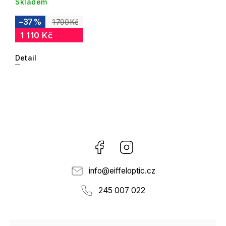
Skladem
–37 %
1 790 Kč
1 110 Kč
Detail
Facebook
Instagram
info
@
eiffeloptic.cz
245 007 022