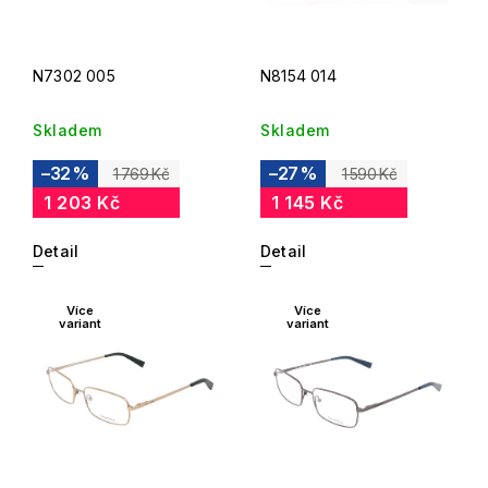
N7302 005
N8154 014
Skladem
Skladem
–32 %
–27 %
1 769 Kč
1 590 Kč
1 203 Kč
1 145 Kč
Detail
Detail
Více
Více
variant
variant