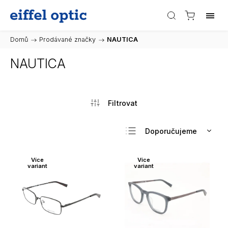
Domů
/
Prodávané značky
/
NAUTICA
NAUTICA
Doporučujeme
Nejlevnější
Více
Více
Nejdražší
variant
variant
Nejprodávanější
Abecedně