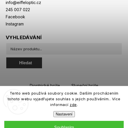
info
@
eiffeloptic.cz
245 007 022
Facebook
Instagram
VYHLEDÁVÁNÍ
Hledat
Dioptrické brýle
Sluneční brýle
Tento web používá soubory cookie. Dalším procházením
Sportovní brýle
Kontaktní čočky
tohoto webu vyjadřujete souhlas s jejich používáním.. Více
Roztoky a oční kapky
informací
zde
.
Nastavení
Souhlasím