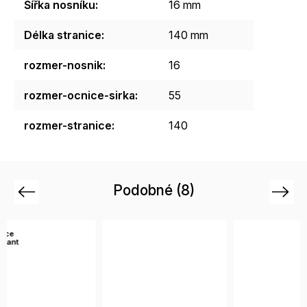
Šířka nosníku
:
16 mm
Délka stranice
:
140 mm
rozmer-nosnik
:
16
rozmer-ocnice-sirka
:
55
rozmer-stranice
:
140
Podobné (8)
Previous
Next
Ví
var