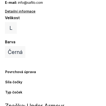
E-mail:
info@safilo.com
Detailní informace
Velikost
L
Barva
Černá
Povrchová úprava
Síla čočky
Typ čoček
Značka:
Under Armour