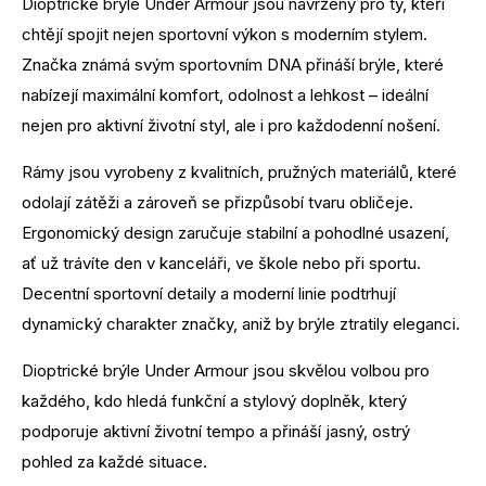
Dioptrické brýle Under Armour jsou navrženy pro ty, kteří
chtějí spojit nejen sportovní výkon s moderním stylem.
Značka známá svým sportovním DNA přináší brýle, které
nabízejí maximální komfort, odolnost a lehkost – ideální
nejen pro aktivní životní styl, ale i pro každodenní nošení.
Rámy jsou vyrobeny z kvalitních, pružných materiálů, které
odolají zátěži a zároveň se přizpůsobí tvaru obličeje.
Ergonomický design zaručuje stabilní a pohodlné usazení,
ať už trávíte den v kanceláři, ve škole nebo při sportu.
Decentní sportovní detaily a moderní linie podtrhují
dynamický charakter značky, aniž by brýle ztratily eleganci.
Dioptrické brýle Under Armour jsou skvělou volbou pro
každého, kdo hledá funkční a stylový doplněk, který
podporuje aktivní životní tempo a přináší jasný, ostrý
pohled za každé situace.