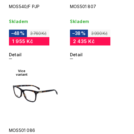
MOS540/F PJP
MOS501 807
Skladem
Skladem
–48 %
–38 %
3 760 Kč
3 990 Kč
1 955 Kč
2 435 Kč
Detail
Detail
Více
variant
MOS501 086