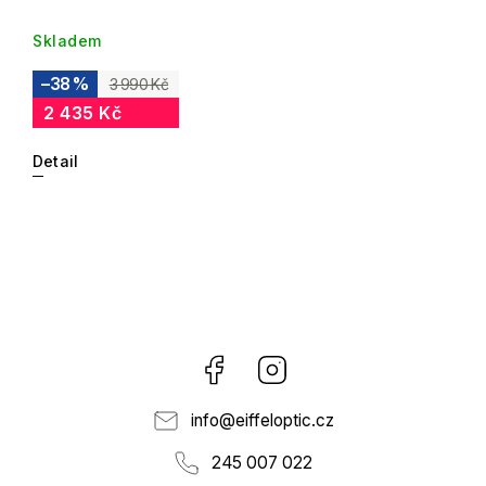
Skladem
–38 %
3 990 Kč
2 435 Kč
Detail
Facebook
Instagram
info
@
eiffeloptic.cz
245 007 022