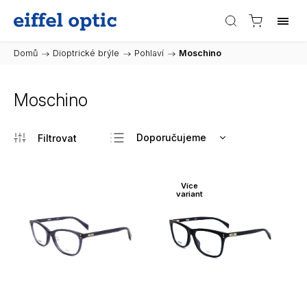
Domů
/
Dioptrické brýle
/
Pohlaví
/
Moschino
Moschino
Doporučujeme
Nejlevnější
Nejdražší
Více
variant
Nejprodávanější
Abecedně