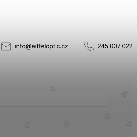
info
@
eiffeloptic.cz
245 007 022