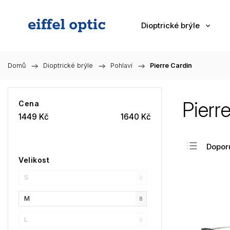
Dioptrické brýle
Domů
/
Dioptrické brýle
/
Pohlaví
/
Pierre Cardin
Pierr
Cena
1449
Kč
1640
Kč
Dopor
Velikost
Nejlev
S
Nejdra
0
Nejpr
M
8
Abec
L
0