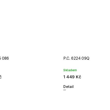
5 086
P.C. 6224 09Q
Skladem
č
1 449 Kč
Detail