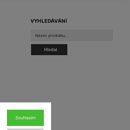
VYHLEDÁVÁNÍ
Hledat
oztoky a oční kapky
Souhlasím