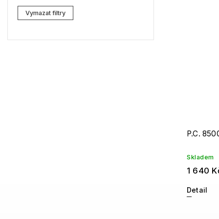
Lacoste
3
Vymazat filtry
Kenzo
6
Carrera
6
G-Star RAW
12
Jil Sander
11
Marc Jacobs
8
Missoni
7
P.C. 850
Moschino
3
Skladem
Zadig & Voltaire
2
1 640 K
MICHAEL KORS
2
Detail
David Beckham
1