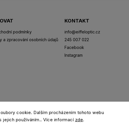
POVAT
KONTAKT
hodní podmínky
info
@
eiffeloptic.cz
y a zpracování osobních údajů
245 007 022
Facebook
Instagram
Sluneční brýle
Sportovní brýle
Kontaktní čočky
R
soubory cookie. Dalším procházením tohoto webu
s jejich používáním.. Více informací
zde
.
Copyright 2026
eiffeloptic.cz
. Všechna práva vyhrazena.