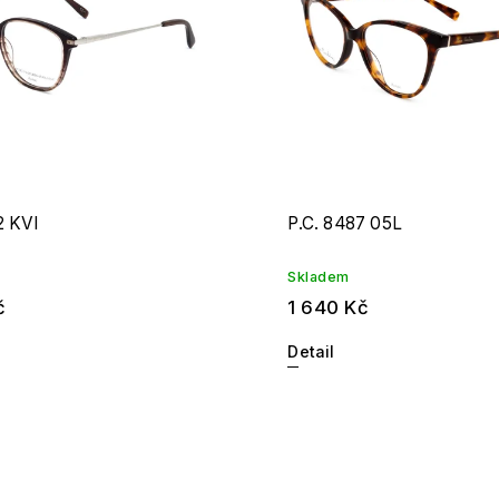
2 KVI
P.C. 8487 05L
Skladem
č
1 640 Kč
Detail