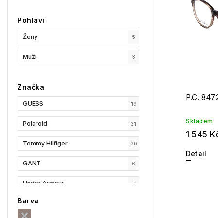
Pohlaví
Ženy
5
Muži
3
Značka
P.C. 847
GUESS
19
Skladem
Polaroid
31
1 545 K
Tommy Hilfiger
20
Detail
GANT
6
Under Armour
7
Barva
Privé Revaux
3