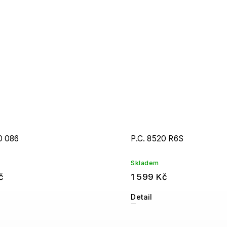
0 086
P.C. 8520 R6S
Skladem
č
1 599 Kč
Detail