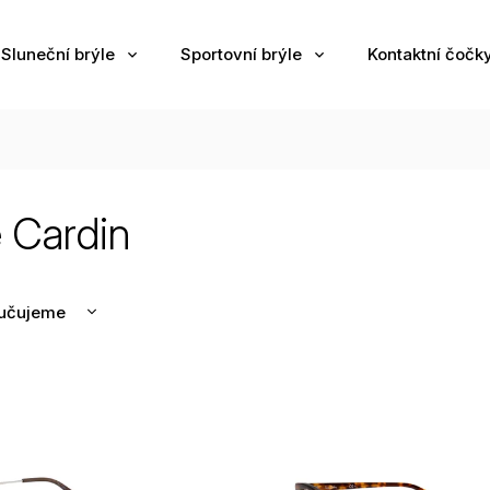
Sluneční brýle
Sportovní brýle
Kontaktní čočk
e Cardin
učujeme
nější
žší
odávanější
edně