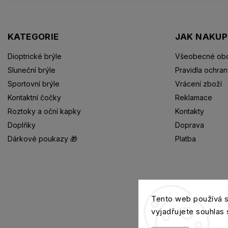
KATEGORIE
JAK NAKU
Dioptrické brýle
Všeobecné obc
Sluneční brýle
Pravidla ochran
Sportovní brýle
Vrácení zboží
Kontaktní čočky
Reklamace
Roztoky a oční kapky
Kontakty
Doplňky
Doprava
Dárkové poukazy 🎁
Platba
Dioptrické brýle
Tento web používá 
vyjadřujete souhlas 