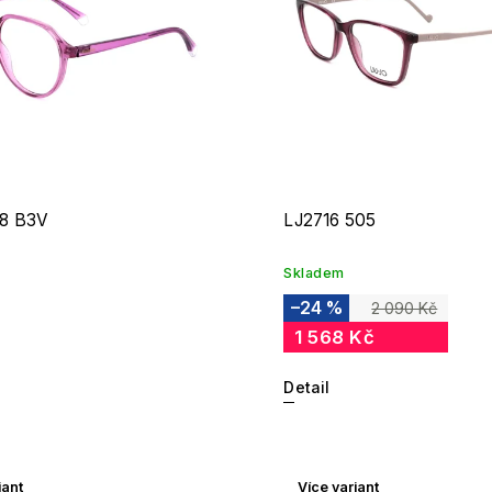
8 B3V
LJ2716 505
Skladem
–24 %
2 090 Kč
1 568 Kč
Detail
iant
Více variant