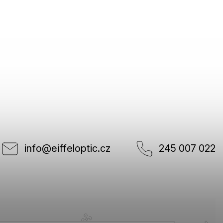
info
@
eiffeloptic.cz
245 007 022