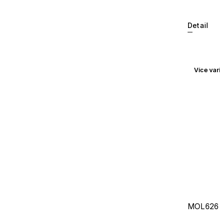
Detail
Více var
MOL626