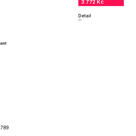
3 772 Kč
Detail
iant
 789