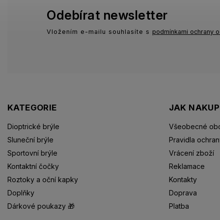
Odebírat newsletter
Vložením e-mailu souhlasíte s
podmínkami ochrany o
KATEGORIE
JAK NAKU
Dioptrické brýle
Všeobecné obc
Sluneční brýle
Pravidla ochran
Sportovní brýle
Vrácení zboží
Kontaktní čočky
Reklamace
Roztoky a oční kapky
Kontakty
Doplňky
Doprava
Dárkové poukazy 🎁
Platba