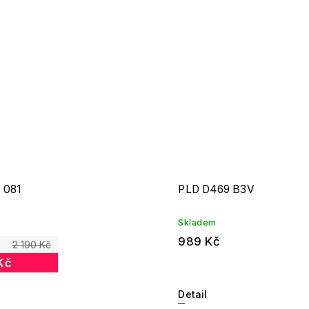
 081
PLD D469 B3V
Skladem
989 Kč
2 190 Kč
Kč
Detail