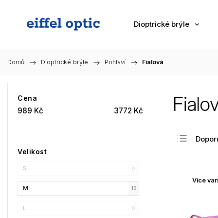
Dioptrické brýle
Domů
/
Dioptrické brýle
/
Pohlaví
/
Fialová
Fialo
Cena
989
Kč
3772
Kč
Dopor
Velikost
Nejlev
S
Nejdra
0
Více var
Nejpr
M
10
Abec
L
0