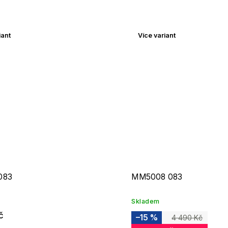
iant
Více variant
083
MM5008 083
Skladem
č
–15 %
4 490 Kč