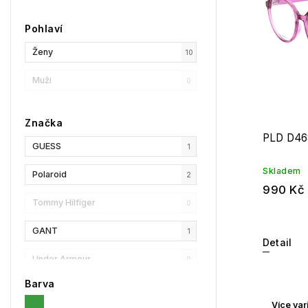
Pohlaví
Ženy
10
Muži
0
Značka
PLD D46
GUESS
1
Skladem
Polaroid
2
990 Kč
Tommy Hilfiger
0
GANT
1
Detail
Under Armour
0
Barva
Privé Revaux
0
Více var