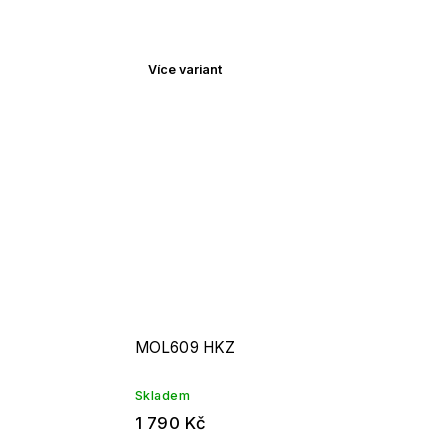
Více variant
MOL609 HKZ
Skladem
1 790 Kč