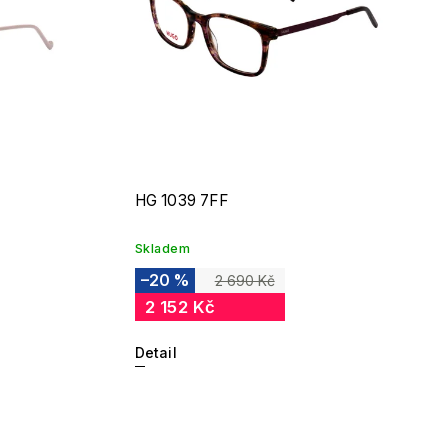
HG 1039 7FF
Skladem
–20 %
2 690 Kč
2 152 Kč
Detail