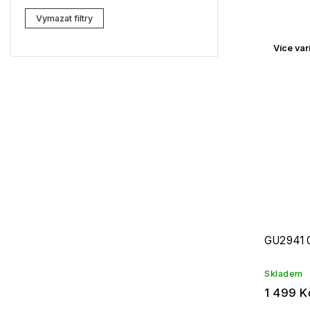
Lacoste
0
Vymazat filtry
Kenzo
0
Více var
Carrera
0
G-Star RAW
0
Jil Sander
0
Marc Jacobs
0
Missoni
0
Moschino
0
Zadig & Voltaire
0
GU2941 
MICHAEL KORS
0
Skladem
1 499 K
David Beckham
0