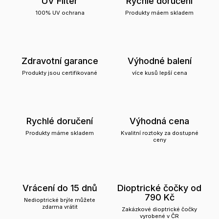
UV Filter
Rychlé doručení
100% UV ochrana
Produkty máem skladem
Zdravotní garance
Výhodné balení
Produkty jsou certifikované
více kusů lepší cena
Rychlé doručení
Výhodná cena
Produkty máme skladem
Kvalitní roztoky za dostupné
ceny
Vrácení do 15 dnů
Dioptrické čočky od
790 Kč
Nedioptrické brýle můžete
zdarma vrátit
Zakázkové dioptrické čočky
vyrobené v ČR