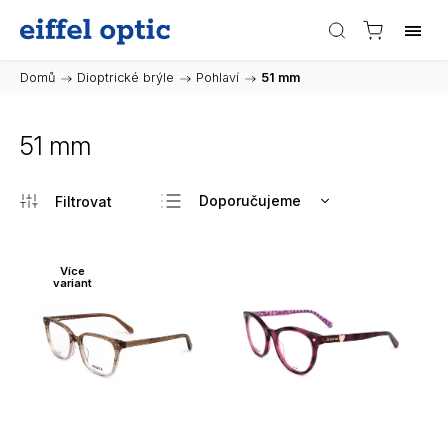
Domů
/
Dioptrické brýle
/
Pohlaví
/
51 mm
51 mm
Doporučujeme
Nejlevnější
Nejdražší
Více
variant
Nejprodávanější
Abecedně