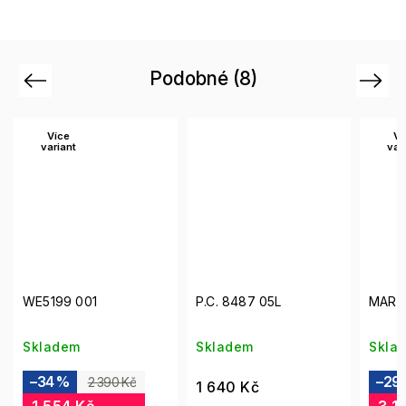
Podobné (8)
Previous
Next
Více
variant
v
P.C. 8487 05L
MARC 235 807
LO2
Skladem
Skladem
Skl
–29 %
–4
4 490 Kč
1 640 Kč