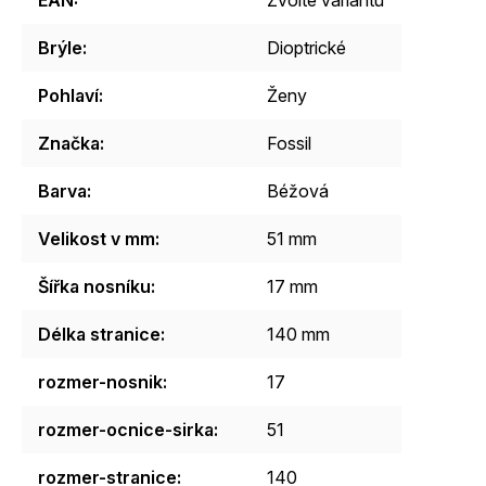
Brýle
:
Dioptrické
Pohlaví
:
Ženy
Značka
:
Fossil
Barva
:
Béžová
Velikost v mm
:
51 mm
Šířka nosníku
:
17 mm
Délka stranice
:
140 mm
rozmer-nosnik
:
17
rozmer-ocnice-sirka
:
51
rozmer-stranice
:
140