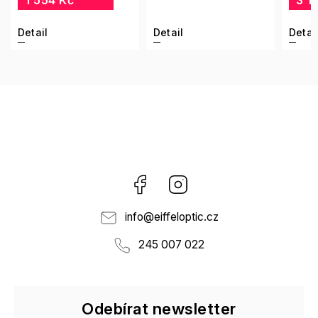
3 145 Kč
2 
Detail
Detail
Deta
Facebook
Instagram
info
@
eiffeloptic.cz
245 007 022
Odebírat newsletter