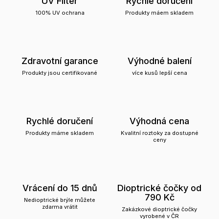
UV Filter
Rychlé doručení
100% UV ochrana
Produkty máem skladem
Zdravotní garance
Výhodné balení
Produkty jsou certifikované
více kusů lepší cena
Rychlé doručení
Výhodná cena
Produkty máme skladem
Kvalitní roztoky za dostupné
ceny
Vrácení do 15 dnů
Dioptrické čočky od
790 Kč
Nedioptrické brýle můžete
zdarma vrátit
Zakázkové dioptrické čočky
vyrobené v ČR