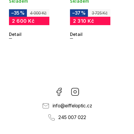
Skladem
Skladem
–35 %
–37 %
4 000 Kč
3 725 Kč
2 600 Kč
2 310 Kč
Detail
Detail
Facebook
Instagram
info
@
eiffeloptic.cz
245 007 022