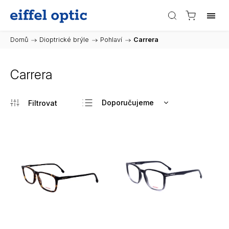
Domů
/
Dioptrické brýle
/
Pohlaví
/
Carrera
Carrera
Doporučujeme
Nejlevnější
Nejdražší
Nejprodávanější
Abecedně