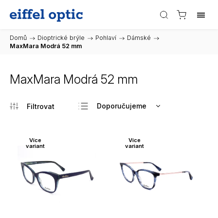
Domů
/
Dioptrické brýle
/
Pohlaví
/
Dámské
/
MaxMara Modrá 52 mm
MaxMara Modrá 52 mm
Doporučujeme
Nejlevnější
Nejdražší
Více
Více
variant
variant
Nejprodávanější
Abecedně