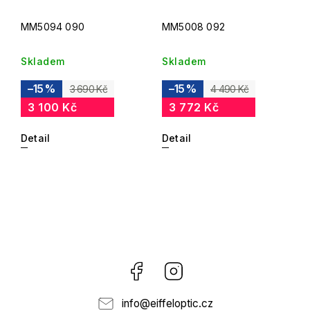
MM5094 090
MM5008 092
Skladem
Skladem
–15 %
–15 %
3 690 Kč
4 490 Kč
3 100 Kč
3 772 Kč
Detail
Detail
Facebook
Instagram
info
@
eiffeloptic.cz