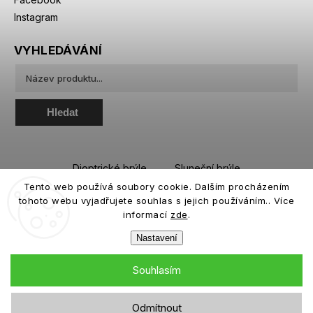
Instagram
VYHLEDÁVÁNÍ
Hledat
Dioptrické brýle
Sluneční brýle
Tento web používá soubory cookie. Dalším procházením
Sportovní brýle
Kontaktní čočky
tohoto webu vyjadřujete souhlas s jejich používáním.. Více
Roztoky a oční kapky
informací
zde
.
Nastavení
Souhlasím
Copyright 2026
eiffeloptic.cz
. Všechna práva vyhrazena.
Odmítnout