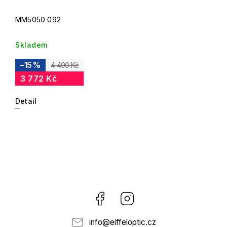
MM5050 092
Skladem
–15 %
4 490 Kč
3 772 Kč
Detail
Facebook
Instagram
info
@
eiffeloptic.cz