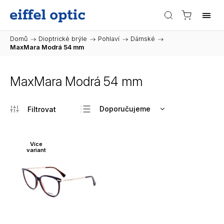
Domů
/
Dioptrické brýle
/
Pohlaví
/
Dámské
/
MaxMara Modrá 54 mm
MaxMara Modrá 54 mm
Doporučujeme
Nejlevnější
Nejdražší
Více
variant
Nejprodávanější
Abecedně