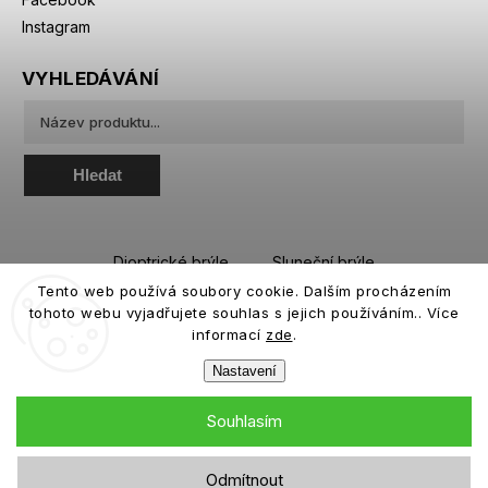
Instagram
VYHLEDÁVÁNÍ
Hledat
Dioptrické brýle
Sluneční brýle
Tento web používá soubory cookie. Dalším procházením
Sportovní brýle
Kontaktní čočky
tohoto webu vyjadřujete souhlas s jejich používáním.. Více
Roztoky a oční kapky
informací
zde
.
Nastavení
Souhlasím
Copyright 2026
eiffeloptic.cz
. Všechna práva vyhrazena.
Odmítnout