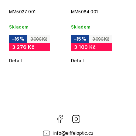
MM5027 001
MM5084 001
Skladem
Skladem
–16 %
–15 %
3 900 Kč
3 690 Kč
3 276 Kč
3 100 Kč
Detail
Detail
Facebook
Instagram
info
@
eiffeloptic.cz