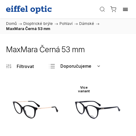
Domů
/
Dioptrické brýle
/
Pohlaví
/
Dámské
/
MaxMara Černá 53 mm
MaxMara Černá 53 mm
Doporučujeme
Nejlevnější
Nejdražší
Více
variant
Nejprodávanější
Abecedně