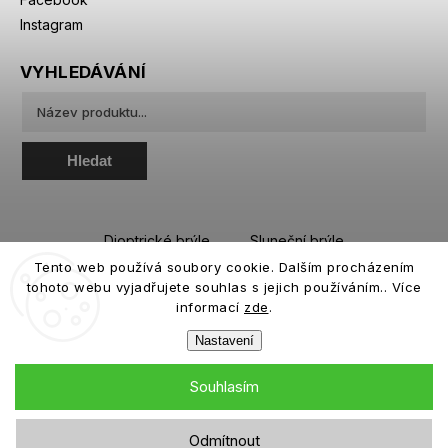
Instagram
VYHLEDÁVÁNÍ
Hledat
Dioptrické brýle
Sluneční brýle
Tento web používá soubory cookie. Dalším procházením
Sportovní brýle
Kontaktní čočky
tohoto webu vyjadřujete souhlas s jejich používáním.. Více
Roztoky a oční kapky
informací
zde
.
Nastavení
Souhlasím
Copyright 2026
eiffeloptic.cz
. Všechna práva vyhrazena.
Odmítnout