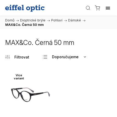
Domů
/
Dioptrické brýle
/
Pohlaví
/
Dámské
/
MAX&Co. Černá 50 mm
MAX&Co. Černá 50 mm
Doporučujeme
Nejlevnější
Nejdražší
Více
variant
Nejprodávanější
Abecedně