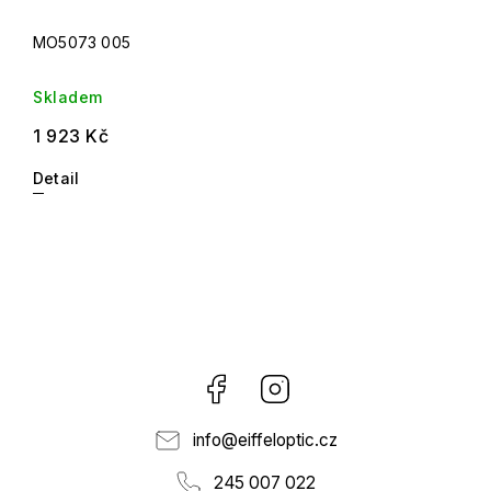
MO5073 005
Skladem
1 923 Kč
Detail
Facebook
Instagram
info
@
eiffeloptic.cz
245 007 022