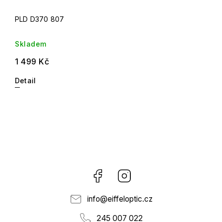
PLD D370 807
Skladem
1 499 Kč
Detail
Facebook
Instagram
info
@
eiffeloptic.cz
245 007 022