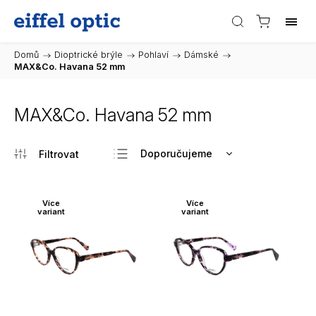
Domů
/
Dioptrické brýle
/
Pohlaví
/
Dámské
/
MAX&Co. Havana 52 mm
MAX&Co. Havana 52 mm
Doporučujeme
Nejlevnější
Nejdražší
Více
Více
variant
variant
Nejprodávanější
Abecedně