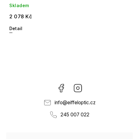
Skladem
2 078 Kč
Detail
Facebook
Instagram
info
@
eiffeloptic.cz
245 007 022