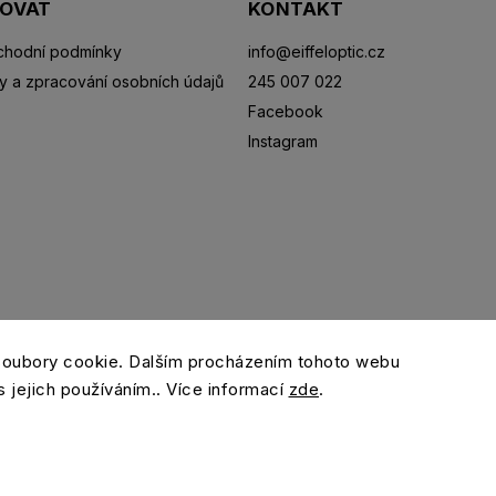
POVAT
KONTAKT
hodní podmínky
info
@
eiffeloptic.cz
y a zpracování osobních údajů
245 007 022
Facebook
Instagram
Sluneční brýle
Sportovní brýle
Kontaktní čočky
R
soubory cookie. Dalším procházením tohoto webu
s jejich používáním.. Více informací
zde
.
Copyright 2026
eiffeloptic.cz
. Všechna práva vyhrazena.
Grafický návrh vytvořil a nakódoval
Shoptak.cz