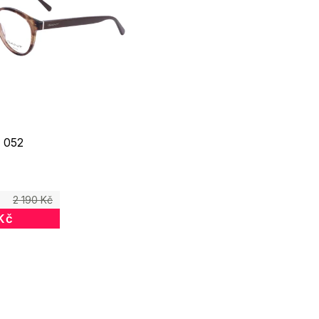
 052
2 190 Kč
Kč