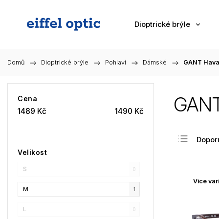
Dioptrické brýle
Domů
/
Dioptrické brýle
/
Pohlaví
/
Dámské
/
GANT Hava
GANT
Cena
1489
Kč
1490
Kč
Dopor
Velikost
Nejlev
S
Nejdra
0
Více var
Nejpr
M
1
Abec
L
0