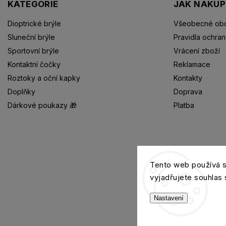
KATEGORIE
JAK NAKU
Dioptrické brýle
Všeobecné obc
Sluneční brýle
Pravidla ochran
Sportovní brýle
Vrácení zboží
Kontaktní čočky
Reklamace
Roztoky a oční kapky
Kontakty
Doplňky
Doprava
Dárkové poukazy 🎁
Platba
Dioptrické brýle
Tento web používá 
vyjadřujete souhlas 
Nastavení