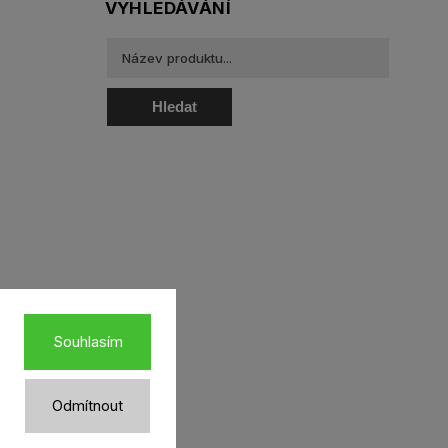
VYHLEDÁVÁNÍ
Hledat
oztoky a oční kapky
Souhlasím
Odmítnout