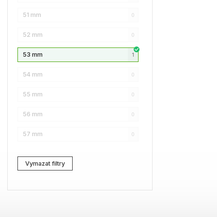
51 mm
0
Karl Lagerfeld
0
52 mm
0
Love Moschino
0
53 mm
1
Pierre Cardin
1
54 mm
0
Fossil
0
55 mm
0
Web
0
56 mm
0
Lacoste
0
57 mm
0
Kenzo
0
Carrera
0
Vymazat filtry
G-Star RAW
0
Jil Sander
0
Marc Jacobs
1