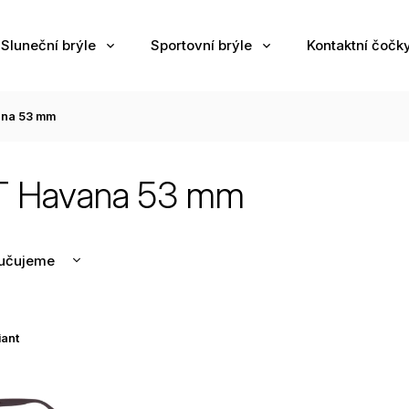
Sluneční brýle
Sportovní brýle
Kontaktní čočk
na 53 mm
 Havana 53 mm
učujeme
nější
žší
iant
odávanější
edně