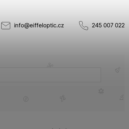
info
@
eiffeloptic.cz
245 007 022