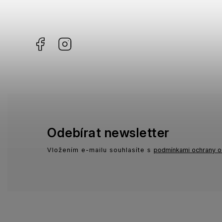
Missoni
2
Facebook
Instagram
Moschino
0
Zadig & Voltaire
0
Odebírat newsletter
Vložením e-mailu souhlasíte s
podmínkami ochrany o