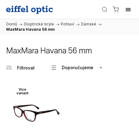
Domů
/
Dioptrické brýle
/
Pohlaví
/
Dámské
/
MaxMara Havana 56 mm
MaxMara Havana 56 mm
Doporučujeme
Nejlevnější
Nejdražší
Více
variant
Nejprodávanější
Abecedně