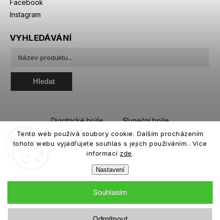
Facebook
Instagram
VYHLEDÁVÁNÍ
Hledat
Dioptrické brýle
Sluneční brýle
Tento web používá soubory cookie. Dalším procházením
Sportovní brýle
Kontaktní čočky
tohoto webu vyjadřujete souhlas s jejich používáním.. Více
Roztoky a oční kapky
informací
zde
.
Nastavení
Souhlasím
Copyright 2026
eiffeloptic.cz
. Všechna práva vyhrazena.
Odmítnout