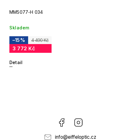
MM5077-H 034
Skladem
–15 %
4 490 Kč
3 772 Kč
Detail
Facebook
Instagram
info
@
eiffeloptic.cz