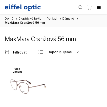
Domů
/
Dioptrické brýle
/
Pohlaví
/
Dámské
/
MaxMara Oranžová 56 mm
MaxMara Oranžová 56 mm
Doporučujeme
Nejlevnější
Nejdražší
Více
variant
Nejprodávanější
Abecedně