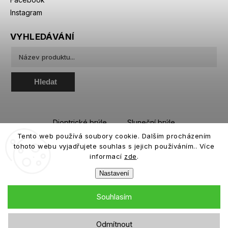
Instagram
VYHLEDÁVÁNÍ
Hledat
Dioptrické brýle
Sluneční brýle
Tento web používá soubory cookie. Dalším procházením
Sportovní brýle
Kontaktní čočky
tohoto webu vyjadřujete souhlas s jejich používáním.. Více
Roztoky a oční kapky
informací
zde
.
Nastavení
Souhlasím
Copyright 2026
eiffeloptic.cz
. Všechna práva vyhrazena.
Odmítnout