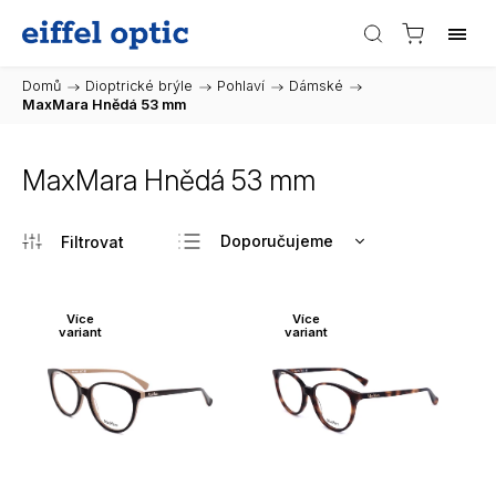
Domů
/
Dioptrické brýle
/
Pohlaví
/
Dámské
/
MaxMara Hnědá 53 mm
MaxMara Hnědá 53 mm
Doporučujeme
Nejlevnější
Nejdražší
Více
Více
variant
variant
Nejprodávanější
Abecedně