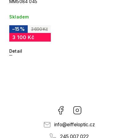
MM5084 045
Skladem
–15 %
3 690 Kč
3 100 Kč
Detail
Facebook
Instagram
info
@
eiffeloptic.cz
245 007 022