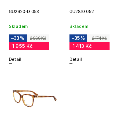
GU2920-D 053
GU2810 052
Skladem
Skladem
–33 %
–35 %
2 960 Kč
2 174 Kč
1 955 Kč
1 413 Kč
Detail
Detail