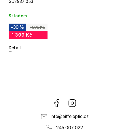
GU2937 053
Skladem
–30 %
1 999 Kč
1 399 Kč
Detail
Facebook
Instagram
info
@
eiffeloptic.cz
245 007 022