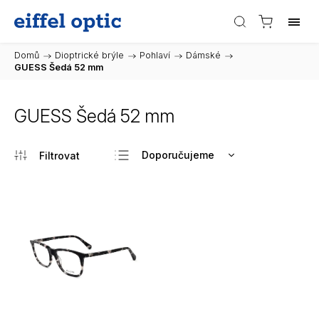
Domů
/
Dioptrické brýle
/
Pohlaví
/
Dámské
/
GUESS Šedá 52 mm
GUESS Šedá 52 mm
Doporučujeme
Nejlevnější
Nejdražší
Nejprodávanější
Abecedně