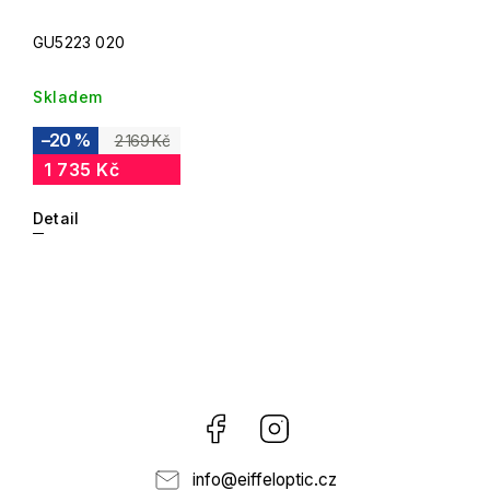
GU5223 020
Skladem
–20 %
2 169 Kč
1 735 Kč
Detail
Facebook
Instagram
info
@
eiffeloptic.cz