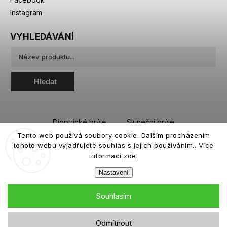
Instagram
VYHLEDÁVÁNÍ
Hledat
Dioptrické brýle
Sluneční brýle
Tento web používá soubory cookie. Dalším procházením
Sportovní brýle
Kontaktní čočky
tohoto webu vyjadřujete souhlas s jejich používáním.. Více
Roztoky a oční kapky
informací
zde
.
Nastavení
Souhlasím
Copyright 2026
eiffeloptic.cz
. Všechna práva vyhrazena.
Odmítnout