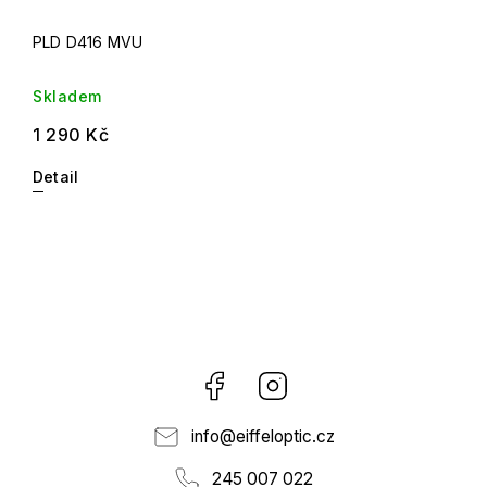
PLD D416 MVU
Skladem
1 290 Kč
Detail
Facebook
Instagram
info
@
eiffeloptic.cz
245 007 022