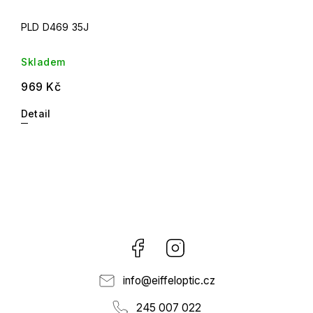
PLD D469 35J
Skladem
969 Kč
Detail
Facebook
Instagram
info
@
eiffeloptic.cz
245 007 022