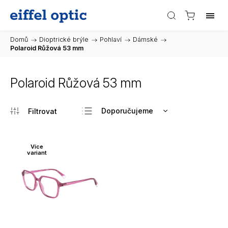
Domů
/
Dioptrické brýle
/
Pohlaví
/
Dámské
/
Polaroid Růžová 53 mm
Polaroid Růžová 53 mm
Doporučujeme
Nejlevnější
Nejdražší
Více
variant
Nejprodávanější
Abecedně