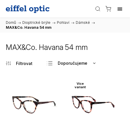
Domů
/
Dioptrické brýle
/
Pohlaví
/
Dámské
/
MAX&Co. Havana 54 mm
MAX&Co. Havana 54 mm
Doporučujeme
Nejlevnější
Nejdražší
Více
variant
Nejprodávanější
Abecedně