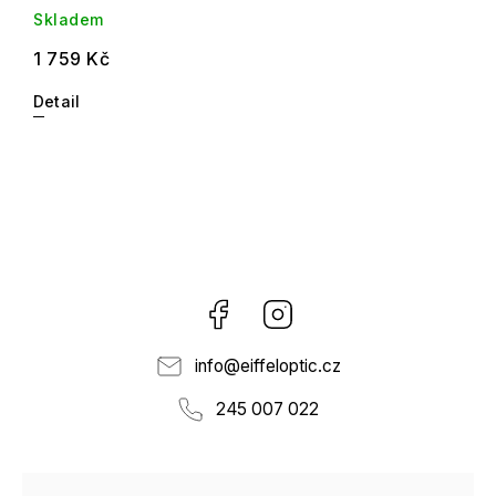
Skladem
1 759 Kč
Detail
Facebook
Instagram
info
@
eiffeloptic.cz
245 007 022