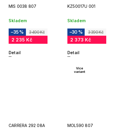
MIS 0038 807
KZ50017U 001
Skladem
Skladem
–35 %
–30 %
3 490 Kč
3 390 Kč
2 235 Kč
2 373 Kč
Detail
Detail
Více
variant
CARRERA 292 08A
MOL590 807