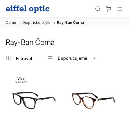
Domů
/
Dioptrické brýle
/
Ray-Ban Černá
Ray-Ban Černá
Doporučujeme
Nejlevnější
Nejdražší
Více
variant
Nejprodávanější
Abecedně