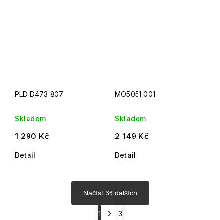
PLD D473 807
MO5051 001
Skladem
Skladem
1 290 Kč
2 149 Kč
Detail
Detail
Načíst 36 dalších
1
3