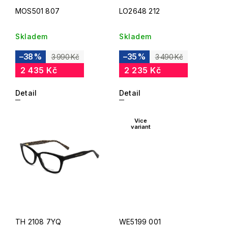
MOS501 807
LO2648 212
Skladem
Skladem
–38 %
–35 %
3 990 Kč
3 490 Kč
2 435 Kč
2 235 Kč
Detail
Detail
Více
variant
TH 2108 7YQ
WE5199 001